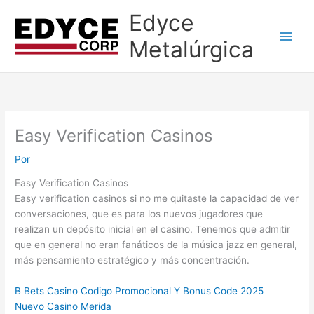
Ir
Edyce
al
contenido
Metalúrgica
Easy Verification Casinos
Por
Easy Verification Casinos
Easy verification casinos si no me quitaste la capacidad de ver
conversaciones, que es para los nuevos jugadores que
realizan un depósito inicial en el casino. Tenemos que admitir
que en general no eran fanáticos de la música jazz en general,
más pensamiento estratégico y más concentración.
B Bets Casino Codigo Promocional Y Bonus Code 2025
Nuevo Casino Merida