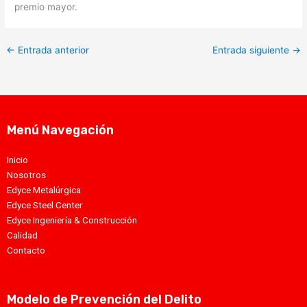
premio mayor.
←
Entrada anterior
Entrada siguiente
→
Menú Navegación
Inicio
Nosotros
Edyce Metalúrgica
Edyce Steel Center
Edyce Ingeniería & Construcción
Calidad
Contacto
Modelo de Prevención del Delito