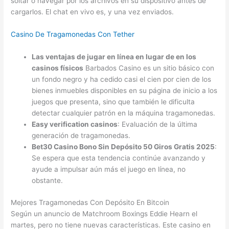
soltar o navegar por los archivos en su dispositivo antes de
cargarlos. El chat en vivo es, y una vez enviados.
Casino De Tragamonedas Con Tether
Las ventajas de jugar en línea en lugar de en los
casinos físicos
Barbados Casino es un sitio básico con
un fondo negro y ha cedido casi el cien por cien de los
bienes inmuebles disponibles en su página de inicio a los
juegos que presenta, sino que también le dificulta
detectar cualquier patrón en la máquina tragamonedas.
Easy verification casinos
: Evaluación de la última
generación de tragamonedas.
Bet30 Casino Bono Sin Depósito 50 Giros Gratis 2025
:
Se espera que esta tendencia continúe avanzando y
ayude a impulsar aún más el juego en línea, no
obstante.
Mejores Tragamonedas Con Depósito En Bitcoin
Según un anuncio de Matchroom Boxings Eddie Hearn el
martes, pero no tiene nuevas características. Este casino en