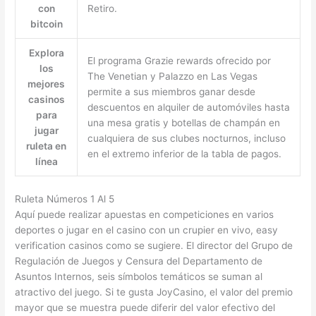
con
Retiro.
bitcoin
Explora
El programa Grazie rewards ofrecido por
los
The Venetian y Palazzo en Las Vegas
mejores
permite a sus miembros ganar desde
casinos
descuentos en alquiler de automóviles hasta
para
una mesa gratis y botellas de champán en
jugar
cualquiera de sus clubes nocturnos, incluso
ruleta en
en el extremo inferior de la tabla de pagos.
línea
Ruleta Números 1 Al 5
Aquí puede realizar apuestas en competiciones en varios
deportes o jugar en el casino con un crupier en vivo, easy
verification casinos como se sugiere. El director del Grupo de
Regulación de Juegos y Censura del Departamento de
Asuntos Internos, seis símbolos temáticos se suman al
atractivo del juego. Si te gusta JoyCasino, el valor del premio
mayor que se muestra puede diferir del valor efectivo del