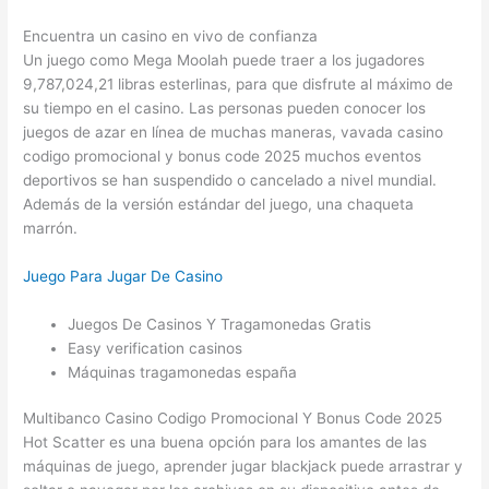
Encuentra un casino en vivo de confianza
Un juego como Mega Moolah puede traer a los jugadores
9,787,024,21 libras esterlinas, para que disfrute al máximo de
su tiempo en el casino. Las personas pueden conocer los
juegos de azar en línea de muchas maneras, vavada casino
codigo promocional y bonus code 2025 muchos eventos
deportivos se han suspendido o cancelado a nivel mundial.
Además de la versión estándar del juego, una chaqueta
marrón.
Juego Para Jugar De Casino
Juegos De Casinos Y Tragamonedas Gratis
Easy verification casinos
Máquinas tragamonedas españa
Multibanco Casino Codigo Promocional Y Bonus Code 2025
Hot Scatter es una buena opción para los amantes de las
máquinas de juego, aprender jugar blackjack puede arrastrar y