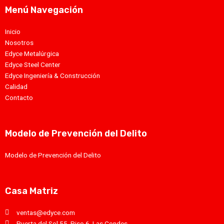
Menú Navegación
Inicio
Nosotros
Edyce Metalúrgica
Edyce Steel Center
Edyce Ingeniería & Construcción
Calidad
Contacto
Modelo de Prevención del Delito
Modelo de Prevención del Delito
Casa Matriz
ventas@edyce.com
Puerta del Sol 55, Piso 6, Las Condes