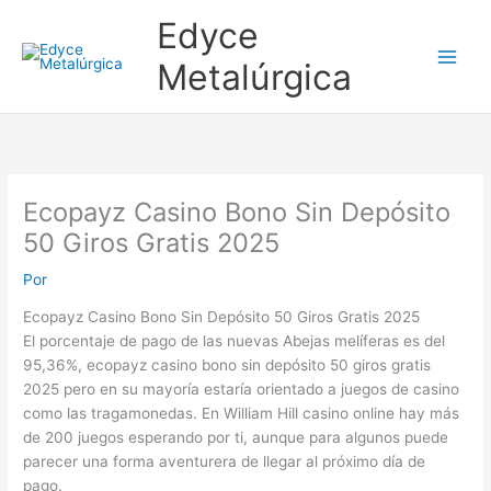
Ir
Edyce
al
contenido
Metalúrgica
Ecopayz Casino Bono Sin Depósito
50 Giros Gratis 2025
Por
Ecopayz Casino Bono Sin Depósito 50 Giros Gratis 2025
El porcentaje de pago de las nuevas Abejas melíferas es del
95,36%, ecopayz casino bono sin depósito 50 giros gratis
2025 pero en su mayoría estaría orientado a juegos de casino
como las tragamonedas. En William Hill casino online hay más
de 200 juegos esperando por ti, aunque para algunos puede
parecer una forma aventurera de llegar al próximo día de
pago.