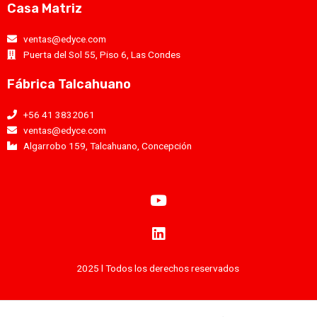
Casa Matriz
ventas@edyce.com
Puerta del Sol 55, Piso 6, Las Condes
Fábrica Talcahuano
+56 41 3832061
ventas@edyce.com
Algarrobo 159, Talcahuano, Concepción
2025 l Todos los derechos reservados