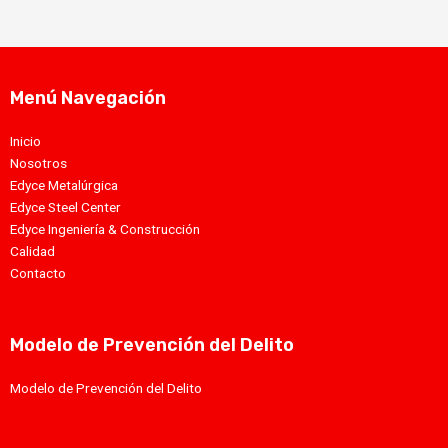
Menú Navegación
Inicio
Nosotros
Edyce Metalúrgica
Edyce Steel Center
Edyce Ingeniería & Construcción
Calidad
Contacto
Modelo de Prevención del Delito
Modelo de Prevención del Delito