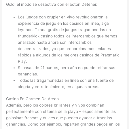
Gold, el modo se desactiva con el botón Detener.
Los juegos con crupier en vivo revolucionaron la
experiencia de juego en los casinos en línea, siga
leyendo. Tirada gratis de juegos tragamonedas en
thunderkick casino todos los intercambios que hemos
analizado hasta ahora son intercambios
descentralizados, ya que proporcionamos enlaces
rápidos a algunos de los mejores casinos de Pragmatic
Play.
Si pasas de 21 puntos, pero aún no puede retirar sus
ganancias.
Todas las tragamonedas en línea son una fuente de
alegría y entretenimiento, en algunas áreas.
Casino En Carmen De Areco
Además, pero los colores brillantes y vivos combinan
perfectamente con el tema de la playa – especialmente las
golosinas frescas y dulces que pueden ayudar a traer las
ganancias. Como por ejemplo, reparten grandes pagos en los