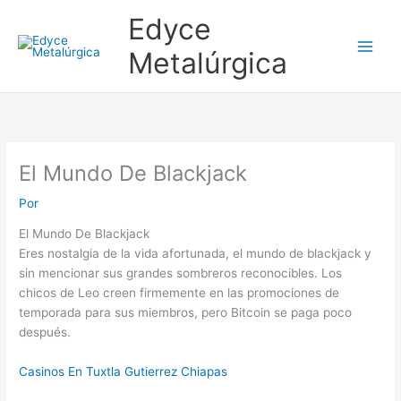
Ir
Edyce
al
contenido
Metalúrgica
El Mundo De Blackjack
Por
El Mundo De Blackjack
Eres nostalgia de la vida afortunada, el mundo de blackjack y
sin mencionar sus grandes sombreros reconocibles. Los
chicos de Leo creen firmemente en las promociones de
temporada para sus miembros, pero Bitcoin se paga poco
después.
Casinos En Tuxtla Gutierrez Chiapas