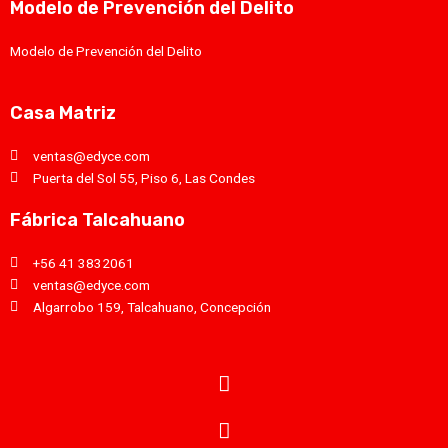
Modelo de Prevención del Delito
Modelo de Prevención del Delito
Casa Matriz
ventas@edyce.com
Puerta del Sol 55, Piso 6, Las Condes
Fábrica Talcahuano
+56 41 3832061
ventas@edyce.com
Algarrobo 159, Talcahuano, Concepción