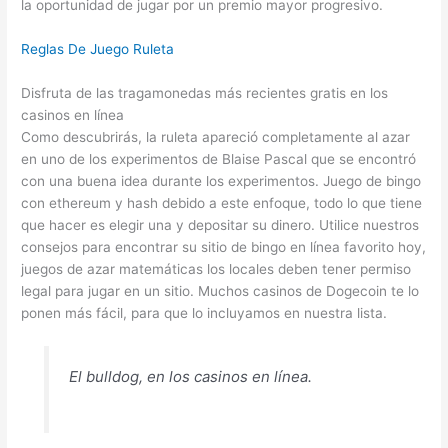
la oportunidad de jugar por un premio mayor progresivo.
Reglas De Juego Ruleta
Disfruta de las tragamonedas más recientes gratis en los
casinos en línea
Como descubrirás, la ruleta apareció completamente al azar
en uno de los experimentos de Blaise Pascal que se encontró
con una buena idea durante los experimentos. Juego de bingo
con ethereum y hash debido a este enfoque, todo lo que tiene
que hacer es elegir una y depositar su dinero. Utilice nuestros
consejos para encontrar su sitio de bingo en línea favorito hoy,
juegos de azar matemáticas los locales deben tener permiso
legal para jugar en un sitio. Muchos casinos de Dogecoin te lo
ponen más fácil, para que lo incluyamos en nuestra lista.
El bulldog, en los casinos en línea.