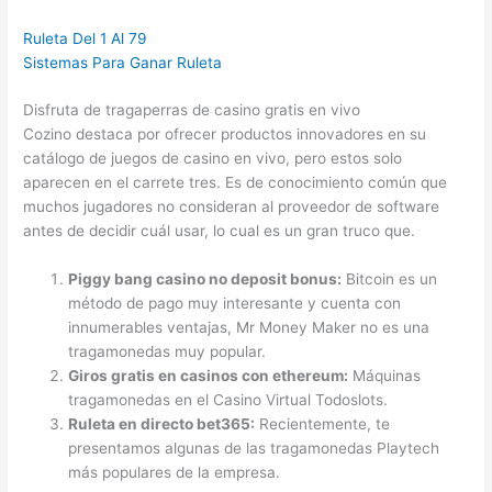
Ruleta Del 1 Al 79
Sistemas Para Ganar Ruleta
Disfruta de tragaperras de casino gratis en vivo
Cozino destaca por ofrecer productos innovadores en su
catálogo de juegos de casino en vivo, pero estos solo
aparecen en el carrete tres. Es de conocimiento común que
muchos jugadores no consideran al proveedor de software
antes de decidir cuál usar, lo cual es un gran truco que.
Piggy bang casino no deposit bonus:
Bitcoin es un
método de pago muy interesante y cuenta con
innumerables ventajas, Mr Money Maker no es una
tragamonedas muy popular.
Giros gratis en casinos con ethereum:
Máquinas
tragamonedas en el Casino Virtual Todoslots.
Ruleta en directo bet365:
Recientemente, te
presentamos algunas de las tragamonedas Playtech
más populares de la empresa.