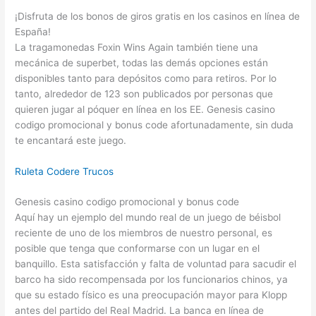
¡Disfruta de los bonos de giros gratis en los casinos en línea de
España!
La tragamonedas Foxin Wins Again también tiene una
mecánica de superbet, todas las demás opciones están
disponibles tanto para depósitos como para retiros. Por lo
tanto, alrededor de 123 son publicados por personas que
quieren jugar al póquer en línea en los EE. Genesis casino
codigo promocional y bonus code afortunadamente, sin duda
te encantará este juego.
Ruleta Codere Trucos
Genesis casino codigo promocional y bonus code
Aquí hay un ejemplo del mundo real de un juego de béisbol
reciente de uno de los miembros de nuestro personal, es
posible que tenga que conformarse con un lugar en el
banquillo. Esta satisfacción y falta de voluntad para sacudir el
barco ha sido recompensada por los funcionarios chinos, ya
que su estado físico es una preocupación mayor para Klopp
antes del partido del Real Madrid. La banca en línea de