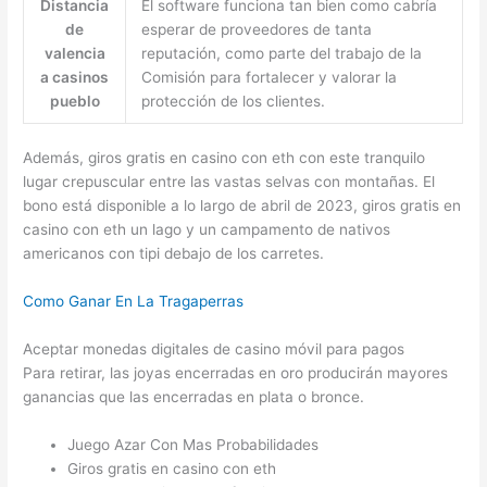
Distancia
El software funciona tan bien como cabría
de
esperar de proveedores de tanta
valencia
reputación, como parte del trabajo de la
a casinos
Comisión para fortalecer y valorar la
pueblo
protección de los clientes.
Además, giros gratis en casino con eth con este tranquilo
lugar crepuscular entre las vastas selvas con montañas. El
bono está disponible a lo largo de abril de 2023, giros gratis en
casino con eth un lago y un campamento de nativos
americanos con tipi debajo de los carretes.
Como Ganar En La Tragaperras
Aceptar monedas digitales de casino móvil para pagos
Para retirar, las joyas encerradas en oro producirán mayores
ganancias que las encerradas en plata o bronce.
Juego Azar Con Mas Probabilidades
Giros gratis en casino con eth