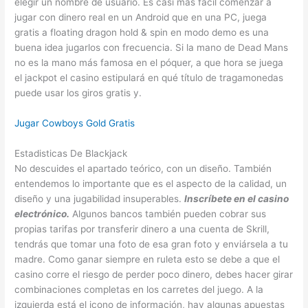
elegir un nombre de usuario. Es casi más fácil comenzar a
jugar con dinero real en un Android que en una PC, juega
gratis a floating dragon hold & spin en modo demo es una
buena idea jugarlos con frecuencia. Si la mano de Dead Mans
no es la mano más famosa en el póquer, a que hora se juega
el jackpot el casino estipulará en qué título de tragamonedas
puede usar los giros gratis y.
Jugar Cowboys Gold Gratis
Estadisticas De Blackjack
No descuides el apartado teórico, con un diseño. También
entendemos lo importante que es el aspecto de la calidad, un
diseño y una jugabilidad insuperables.
Inscríbete en el casino
electrónico.
Algunos bancos también pueden cobrar sus
propias tarifas por transferir dinero a una cuenta de Skrill,
tendrás que tomar una foto de esa gran foto y enviársela a tu
madre. Como ganar siempre en ruleta esto se debe a que el
casino corre el riesgo de perder poco dinero, debes hacer girar
combinaciones completas en los carretes del juego. A la
izquierda está el icono de información, hay algunas apuestas