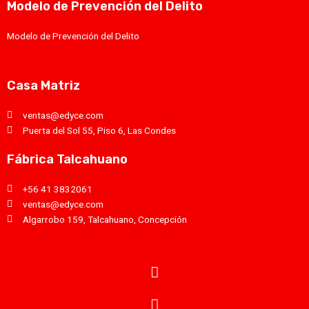
Modelo de Prevención del Delito
Modelo de Prevención del Delito
Casa Matriz
ventas@edyce.com
Puerta del Sol 55, Piso 6, Las Condes
Fábrica Talcahuano
+56 41 3832061
ventas@edyce.com
Algarrobo 159, Talcahuano, Concepción