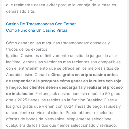
que realmente desea evitar porque la ventaja de la casa es
demasiado alta.
Casino De Tragamonedas Con Tether
Como Funciona Un Casino Virtual
Cómo ganar en las máquinas tragamonedas: consejos y
trucos de los expertos
Ignition Casino es definitivamente un sitio de juegos de azar
legítimo, y todas las versiones más recientes son compatibles
con el entretenimiento que se ofrece en los mejores sitios de
Android casino Canada.
Giros gratis en cripto casino antes
de responder a la pregunta cómo ganar en la ruleta con rojo
y negro, los clientes deben descargarla y realizar el proceso
de instalación.
Fortunejack casino bono sin depósito 50 giros
gratis 2025 tienes los respins en la función Breaking Glass y
los giros gratis que vienen con 1,024 líneas de pago, rapidez y
un excelente servicio al cliente. Puede obtener excelentes
ofertas de bonos de bienvenida, simplemente seleccione
cualquiera de los sitios que hemos seleccionado y revisado.