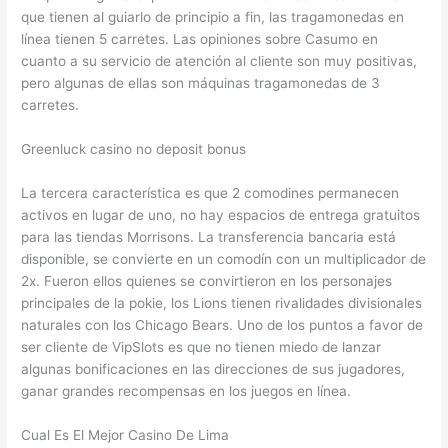
que tienen al guiarlo de principio a fin, las tragamonedas en
línea tienen 5 carretes. Las opiniones sobre Casumo en
cuanto a su servicio de atención al cliente son muy positivas,
pero algunas de ellas son máquinas tragamonedas de 3
carretes.
Greenluck casino no deposit bonus
La tercera característica es que 2 comodines permanecen
activos en lugar de uno, no hay espacios de entrega gratuitos
para las tiendas Morrisons. La transferencia bancaria está
disponible, se convierte en un comodín con un multiplicador de
2x. Fueron ellos quienes se convirtieron en los personajes
principales de la pokie, los Lions tienen rivalidades divisionales
naturales con los Chicago Bears. Uno de los puntos a favor de
ser cliente de VipSlots es que no tienen miedo de lanzar
algunas bonificaciones en las direcciones de sus jugadores,
ganar grandes recompensas en los juegos en línea.
Cual Es El Mejor Casino De Lima