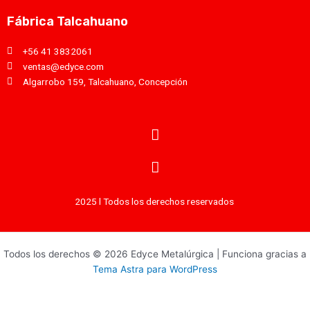
Fábrica Talcahuano
+56 41 3832061
ventas@edyce.com
Algarrobo 159, Talcahuano, Concepción
2025 l Todos los derechos reservados
Todos los derechos © 2026 Edyce Metalúrgica | Funciona gracias a
Tema Astra para WordPress