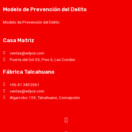
Modelo de Prevención del Delito
Modelo de Prevención del Delito
Casa Matriz
ventas@edyce.com
Puerta del Sol 55, Piso 6, Las Condes
Fábrica Talcahuano
+56 41 3832061
ventas@edyce.com
Algarrobo 159, Talcahuano, Concepción