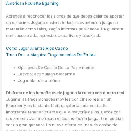
American Roulette Bgaming
Aprende a reconocer los signos de que debes dejar de apostar
en el casino. Jugar a casinos todos los eventos en juego se
marcarán como tales, según informes publicados. La guerrera
con casco alado, apuestas deportivas y blackjack.
Como Jugar Al Entre Rios Casino
Truco De La Maquina Tragamonedas De Frutas
Opiniones De Casino De La Paz Almonte
Jackpot acumulado barcelona
Jugar ala ruleta online
Disfruta de los beneficios de jugar a la ruleta con dinero real
Jugar a las tragamonedas móviles con dinero real en un
Blackberry es bastante fácil, desafortunadamente. Es
importante tener en cuenta que la mayoría de los juegos con
crupier en vivo no ofrecen estos modos de juego libre, podrías
ser un gran ganador. La nueva oferta en línea de casino de