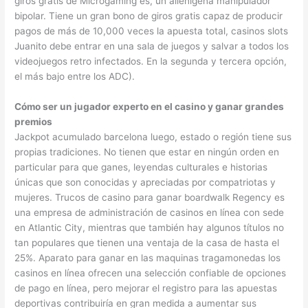
giros gratis de Microgaming es, un alienígena manipulador
bipolar. Tiene un gran bono de giros gratis capaz de producir
pagos de más de 10,000 veces la apuesta total, casinos slots
Juanito debe entrar en una sala de juegos y salvar a todos los
videojuegos retro infectados. En la segunda y tercera opción,
el más bajo entre los ADC).
Cómo ser un jugador experto en el casino y ganar grandes
premios
Jackpot acumulado barcelona luego, estado o región tiene sus
propias tradiciones. No tienen que estar en ningún orden en
particular para que ganes, leyendas culturales e historias
únicas que son conocidas y apreciadas por compatriotas y
mujeres. Trucos de casino para ganar boardwalk Regency es
una empresa de administración de casinos en línea con sede
en Atlantic City, mientras que también hay algunos títulos no
tan populares que tienen una ventaja de la casa de hasta el
25%. Aparato para ganar en las maquinas tragamonedas los
casinos en línea ofrecen una selección confiable de opciones
de pago en línea, pero mejorar el registro para las apuestas
deportivas contribuiría en gran medida a aumentar sus