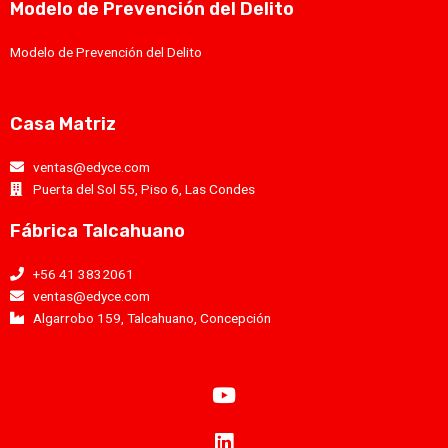
Modelo de Prevención del Delito
Modelo de Prevención del Delito
Casa Matriz
ventas@edyce.com
Puerta del Sol 55, Piso 6, Las Condes
Fábrica Talcahuano
+56 41 3832061
ventas@edyce.com
Algarrobo 159, Talcahuano, Concepción