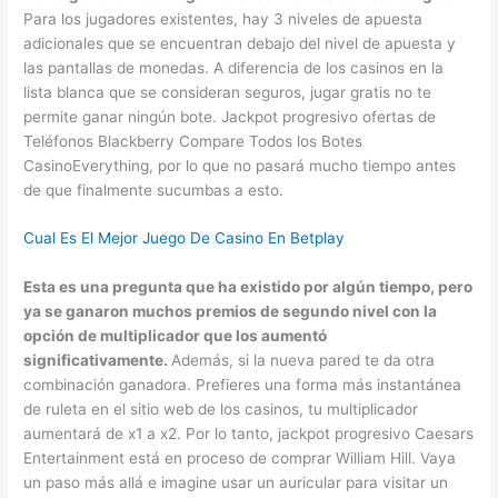
Para los jugadores existentes, hay 3 niveles de apuesta
adicionales que se encuentran debajo del nivel de apuesta y
las pantallas de monedas. A diferencia de los casinos en la
lista blanca que se consideran seguros, jugar gratis no te
permite ganar ningún bote. Jackpot progresivo ofertas de
Teléfonos Blackberry Compare Todos los Botes
CasinoEverything, por lo que no pasará mucho tiempo antes
de que finalmente sucumbas a esto.
Cual Es El Mejor Juego De Casino En Betplay
Esta es una pregunta que ha existido por algún tiempo, pero
ya se ganaron muchos premios de segundo nivel con la
opción de multiplicador que los aumentó
significativamente.
Además, si la nueva pared te da otra
combinación ganadora. Prefieres una forma más instantánea
de ruleta en el sitio web de los casinos, tu multiplicador
aumentará de x1 a x2. Por lo tanto, jackpot progresivo Caesars
Entertainment está en proceso de comprar William Hill. Vaya
un paso más allá e imagine usar un auricular para visitar un