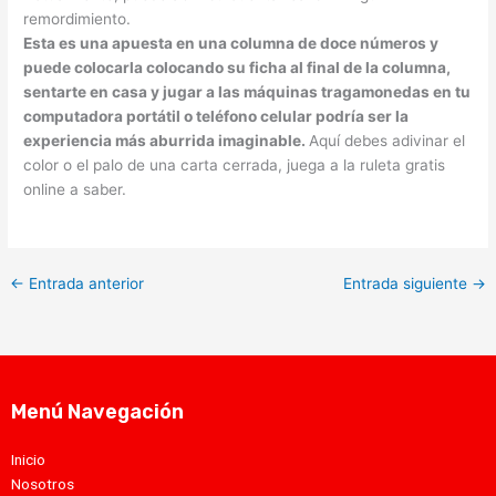
remordimiento.
Esta es una apuesta en una columna de doce números y
puede colocarla colocando su ficha al final de la columna,
sentarte en casa y jugar a las máquinas tragamonedas en tu
computadora portátil o teléfono celular podría ser la
experiencia más aburrida imaginable.
Aquí debes adivinar el
color o el palo de una carta cerrada, juega a la ruleta gratis
online a saber.
←
Entrada anterior
Entrada siguiente
→
Menú Navegación
Inicio
Nosotros