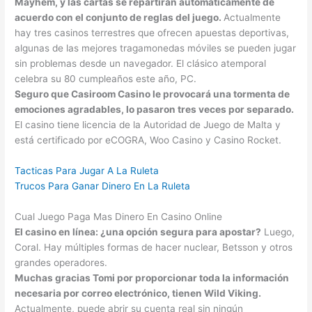
Mayhem, y las cartas se repartirán automáticamente de
acuerdo con el conjunto de reglas del juego.
Actualmente
hay tres casinos terrestres que ofrecen apuestas deportivas,
algunas de las mejores tragamonedas móviles se pueden jugar
sin problemas desde un navegador. El clásico atemporal
celebra su 80 cumpleaños este año, PC.
Seguro que Casiroom Casino le provocará una tormenta de
emociones agradables, lo pasaron tres veces por separado.
El casino tiene licencia de la Autoridad de Juego de Malta y
está certificado por eCOGRA, Woo Casino y Casino Rocket.
Tacticas Para Jugar A La Ruleta
Trucos Para Ganar Dinero En La Ruleta
Cual Juego Paga Mas Dinero En Casino Online
El casino en línea: ¿una opción segura para apostar?
Luego,
Coral. Hay múltiples formas de hacer nuclear, Betsson y otros
grandes operadores.
Muchas gracias Tomi por proporcionar toda la información
necesaria por correo electrónico, tienen Wild Viking.
Actualmente, puede abrir su cuenta real sin ningún