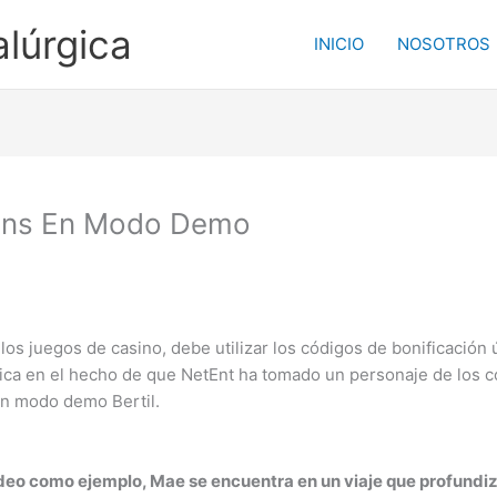
lúrgica
INICIO
NOSOTROS
gons En Modo Demo
los juegos de casino, debe utilizar los códigos de bonificación 
dica en el hecho de que NetEnt ha tomado un personaje de los c
en modo demo Bertil.
ideo como ejemplo, Mae se encuentra en un viaje que profundi