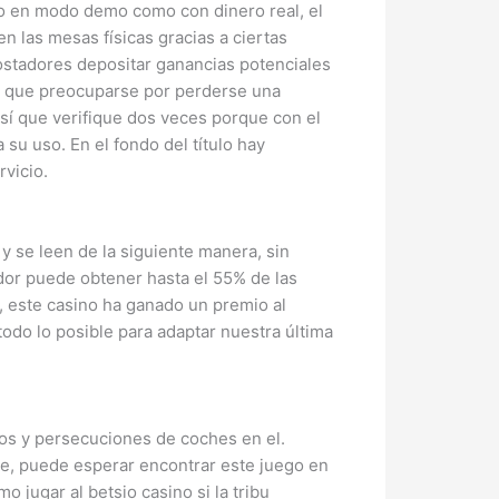
to en modo demo como con dinero real, el
 las mesas físicas gracias a ciertas
ostadores depositar ganancias potenciales
á que preocuparse por perderse una
así que verifique dos veces porque con el
su uso. En el fondo del título hay
rvicio.
y se leen de la siguiente manera, sin
edor puede obtener hasta el 55% de las
, este casino ha ganado un premio al
do lo posible para adaptar nuestra última
ros y persecuciones de coches en el.
une, puede esperar encontrar este juego en
mo jugar al betsio casino si la tribu