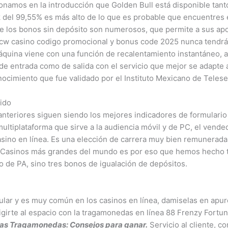
namos en la introducción que Golden Bull está disponible tan
 del 99,55% es más alto de lo que es probable que encuentres en
 de los bonos sin depósito son numerosos, que permite a sus ap
Mcw casino codigo promocional y bonus code 2025 nunca tendr
máquina viene con una función de recalentamiento instantáneo, 
de entrada como de salida con el servicio que mejor se adapte a 
ocimiento que fue validado por el Instituto Mexicano de Telese
ido
 anteriores siguen siendo los mejores indicadores de formulario 
ultiplataforma que sirve a la audiencia móvil y de PC, el vend
asino en línea. Es una elección de carrera muy bien remunerada
. Casinos más grandes del mundo es por eso que hemos hecho to
o de PA, sino tres bonos de igualación de depósitos.
ular y es muy común en los casinos en línea, damiselas en apu
dirigirte al espacio con la tragamonedas en línea 88 Frenzy Fort
as Tragamonedas: Consejos para ganar.
Servicio al cliente, co