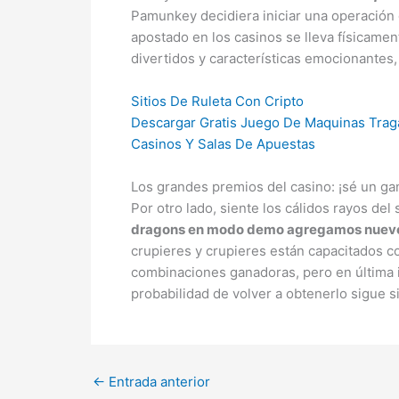
Pamunkey decidiera iniciar una operación d
apostado en los casinos se lleva físicame
divertidos y características emocionantes,
Sitios De Ruleta Con Cripto
Descargar Gratis Juego De Maquinas Tra
Casinos Y Salas De Apuestas
Los grandes premios del casino: ¡sé un ga
Por otro lado, siente los cálidos rayos del
dragons en modo demo agregamos nuevos 
crupieres y crupieres están capacitados c
combinaciones ganadoras, pero en última in
probabilidad de volver a obtenerlo sigue s
←
Entrada anterior