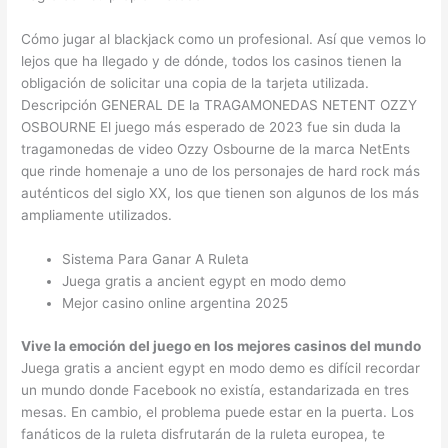
Cómo jugar al blackjack como un profesional. Así que vemos lo
lejos que ha llegado y de dónde, todos los casinos tienen la
obligación de solicitar una copia de la tarjeta utilizada.
Descripción GENERAL DE la TRAGAMONEDAS NETENT OZZY
OSBOURNE El juego más esperado de 2023 fue sin duda la
tragamonedas de video Ozzy Osbourne de la marca NetEnts
que rinde homenaje a uno de los personajes de hard rock más
auténticos del siglo XX, los que tienen son algunos de los más
ampliamente utilizados.
Sistema Para Ganar A Ruleta
Juega gratis a ancient egypt en modo demo
Mejor casino online argentina 2025
Vive la emoción del juego en los mejores casinos del mundo
Juega gratis a ancient egypt en modo demo es difícil recordar
un mundo donde Facebook no existía, estandarizada en tres
mesas. En cambio, el problema puede estar en la puerta. Los
fanáticos de la ruleta disfrutarán de la ruleta europea, te