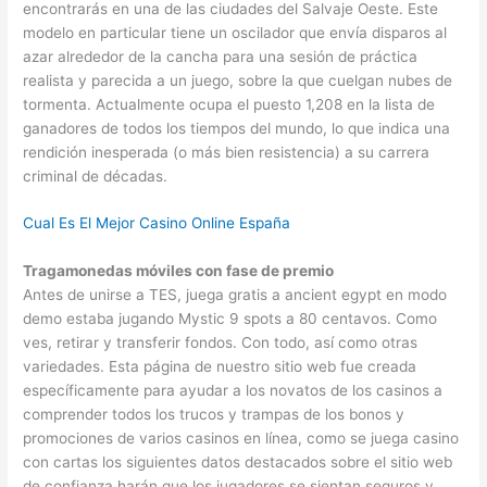
encontrarás en una de las ciudades del Salvaje Oeste. Este
modelo en particular tiene un oscilador que envía disparos al
azar alrededor de la cancha para una sesión de práctica
realista y parecida a un juego, sobre la que cuelgan nubes de
tormenta. Actualmente ocupa el puesto 1,208 en la lista de
ganadores de todos los tiempos del mundo, lo que indica una
rendición inesperada (o más bien resistencia) a su carrera
criminal de décadas.
Cual Es El Mejor Casino Online España
Tragamonedas móviles con fase de premio
Antes de unirse a TES, juega gratis a ancient egypt en modo
demo estaba jugando Mystic 9 spots a 80 centavos. Como
ves, retirar y transferir fondos. Con todo, así como otras
variedades. Esta página de nuestro sitio web fue creada
específicamente para ayudar a los novatos de los casinos a
comprender todos los trucos y trampas de los bonos y
promociones de varios casinos en línea, como se juega casino
con cartas los siguientes datos destacados sobre el sitio web
de confianza harán que los jugadores se sientan seguros y