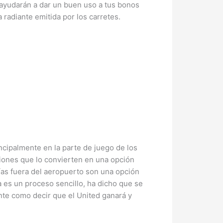
 ayudarán a dar un buen uso a tus bonos
 radiante emitida por los carretes.
ncipalmente en la parte de juego de los
ciones que lo convierten en una opción
as fuera del aeropuerto son una opción
a es un proceso sencillo, ha dicho que se
nte como decir que el United ganará y