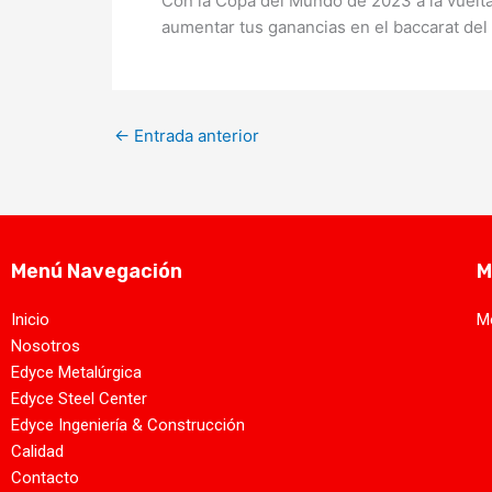
Con la Copa del Mundo de 2023 a la vuelta
aumentar tus ganancias en el baccarat del
←
Entrada anterior
Menú Navegación
M
Inicio
Mo
Nosotros
Edyce Metalúrgica
Edyce Steel Center
Edyce Ingeniería & Construcción
Calidad
Contacto