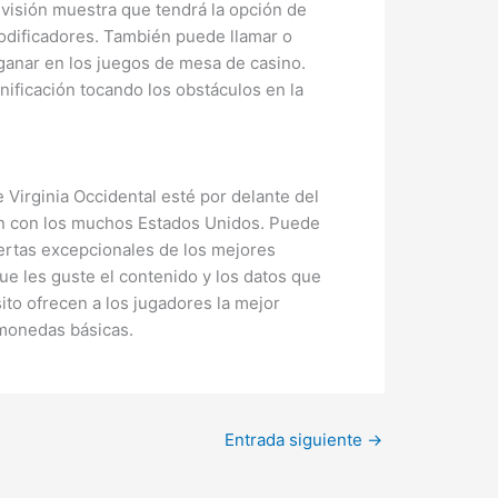
visión muestra que tendrá la opción de
modificadores. También puede llamar o
 ganar en los juegos de mesa de casino.
ificación tocando los obstáculos en la
Virginia Occidental esté por delante del
ión con los muchos Estados Unidos. Puede
ertas excepcionales de los mejores
e les guste el contenido y los datos que
to ofrecen a los jugadores la mejor
amonedas básicas.
Entrada siguiente
→