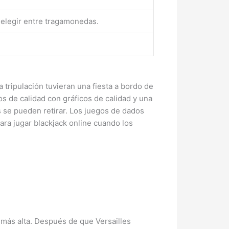
elegir entre tragamonedas.
 tripulación tuvieran una fiesta a bordo de
s de calidad con gráficos de calidad y una
s se pueden retirar. Los juegos de dados
ara jugar blackjack online cuando los
 más alta. Después de que Versailles