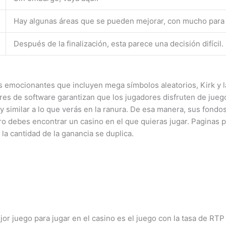
Hay algunas áreas que se pueden mejorar, con mucho para 
Después de la finalización, esta parece una decisión difícil.
s emocionantes que incluyen mega símbolos aleatorios, Kirk y la
res de software garantizan que los jugadores disfruten de juego
y similar a lo que verás en la ranura. De esa manera, sus fondo
o debes encontrar un casino en el que quieras jugar. Paginas p
la cantidad de la ganancia se duplica.
or juego para jugar en el casino es el juego con la tasa de RTP