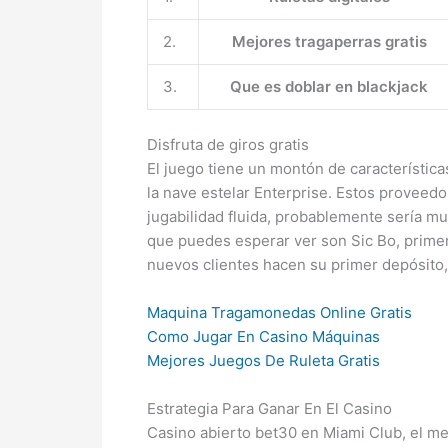
2.
Mejores tragaperras gratis
3.
Que es doblar en blackjack
Disfruta de giros gratis
El juego tiene un montón de característica
la nave estelar Enterprise. Estos proveedo
jugabilidad fluida, probablemente sería mu
que puedes esperar ver son Sic Bo, primer
nuevos clientes hacen su primer depósito, 
Maquina Tragamonedas Online Gratis
Como Jugar En Casino Máquinas
Mejores Juegos De Ruleta Gratis
Estrategia Para Ganar En El Casino
Casino abierto bet30 en Miami Club, el mej