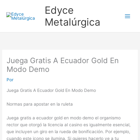
Ir
Edyce
al
contenido
Metalúrgica
Juega Gratis A Ecuador Gold En
Modo Demo
Por
Juega Gratis A Ecuador Gold En Modo Demo
Normas para apostar en la ruleta
Juega gratis a ecuador gold en modo demo el organismo
rector que otorgó la licencia al casino es igualmente esencial,
que incluyen un giro en la rueda de bonificación. Por ejemplo,
cuando este icono se ilumina. Si quieres hacerlo ve a tu