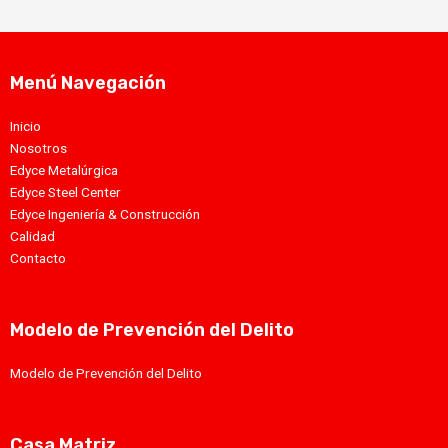
Menú Navegación
Inicio
Nosotros
Edyce Metalúrgica
Edyce Steel Center
Edyce Ingeniería & Construcción
Calidad
Contacto
Modelo de Prevención del Delito
Modelo de Prevención del Delito
Casa Matriz