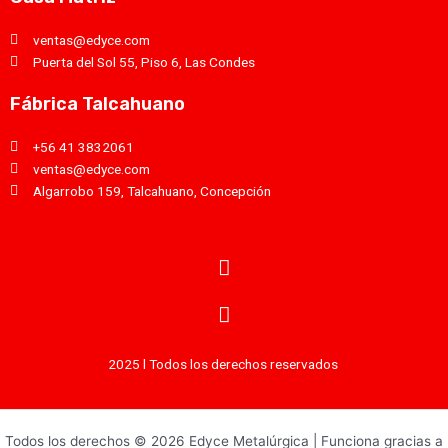
ventas@edyce.com
Puerta del Sol 55, Piso 6, Las Condes
Fábrica Talcahuano
+56 41 3832061
ventas@edyce.com
Algarrobo 159, Talcahuano, Concepción
2025 l Todos los derechos reservados
Todos los derechos © 2026 Edyce Metalúrgica | Funciona gracias a