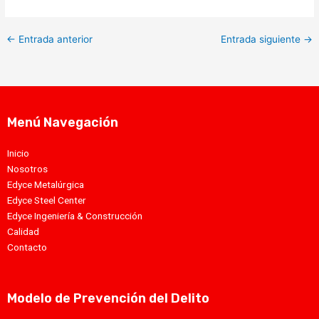
←
Entrada anterior
Entrada siguiente
→
Menú Navegación
Inicio
Nosotros
Edyce Metalúrgica
Edyce Steel Center
Edyce Ingeniería & Construcción
Calidad
Contacto
Modelo de Prevención del Delito