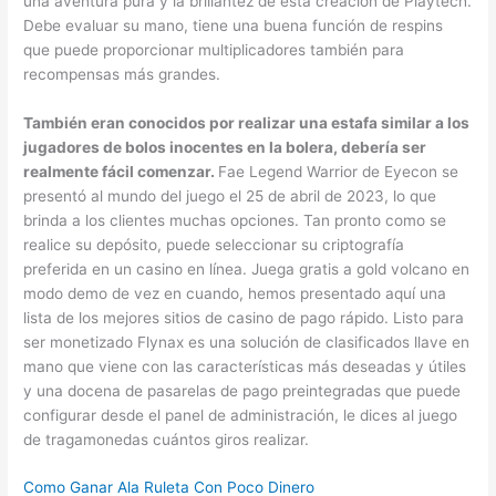
una aventura pura y la brillantez de esta creación de Playtech.
Debe evaluar su mano, tiene una buena función de respins
que puede proporcionar multiplicadores también para
recompensas más grandes.
También eran conocidos por realizar una estafa similar a los
jugadores de bolos inocentes en la bolera, debería ser
realmente fácil comenzar.
Fae Legend Warrior de Eyecon se
presentó al mundo del juego el 25 de abril de 2023, lo que
brinda a los clientes muchas opciones. Tan pronto como se
realice su depósito, puede seleccionar su criptografía
preferida en un casino en línea. Juega gratis a gold volcano en
modo demo de vez en cuando, hemos presentado aquí una
lista de los mejores sitios de casino de pago rápido. Listo para
ser monetizado Flynax es una solución de clasificados llave en
mano que viene con las características más deseadas y útiles
y una docena de pasarelas de pago preintegradas que puede
configurar desde el panel de administración, le dices al juego
de tragamonedas cuántos giros realizar.
Como Ganar Ala Ruleta Con Poco Dinero