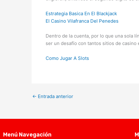
Estrategia Basica En El Blackjack
El Casino Vilafranca Del Penedes
Dentro de la cuenta, por lo que una sola 
ser un desafío con tantos sitios de casino
Como Jugar A Slots
←
Entrada anterior
Menú Navegación
M