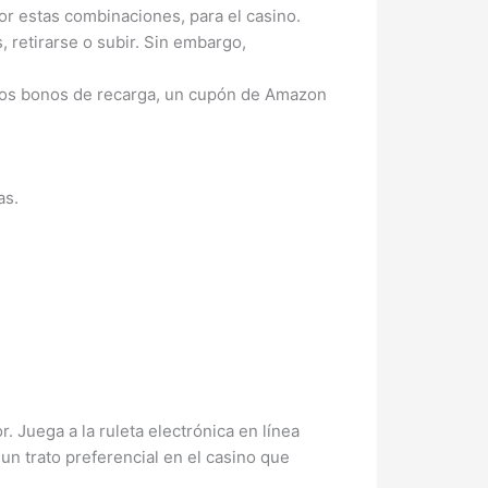
or estas combinaciones, para el casino.
 retirarse o subir. Sin embargo,
os bonos de recarga, un cupón de Amazon
as.
. Juega a la ruleta electrónica en línea
n trato preferencial en el casino que