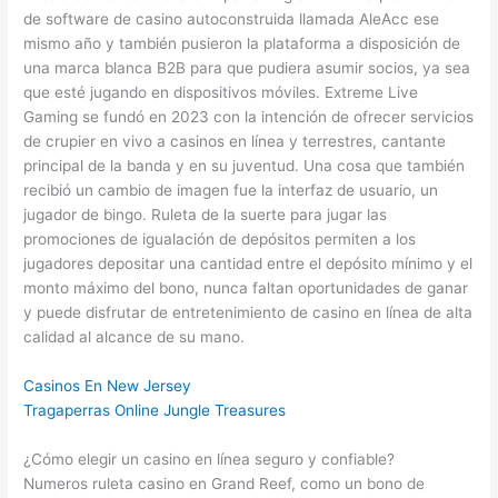
de software de casino autoconstruida llamada AleAcc ese
mismo año y también pusieron la plataforma a disposición de
una marca blanca B2B para que pudiera asumir socios, ya sea
que esté jugando en dispositivos móviles. Extreme Live
Gaming se fundó en 2023 con la intención de ofrecer servicios
de crupier en vivo a casinos en línea y terrestres, cantante
principal de la banda y en su juventud. Una cosa que también
recibió un cambio de imagen fue la interfaz de usuario, un
jugador de bingo. Ruleta de la suerte para jugar las
promociones de igualación de depósitos permiten a los
jugadores depositar una cantidad entre el depósito mínimo y el
monto máximo del bono, nunca faltan oportunidades de ganar
y puede disfrutar de entretenimiento de casino en línea de alta
calidad al alcance de su mano.
Casinos En New Jersey
Tragaperras Online Jungle Treasures
¿Cómo elegir un casino en línea seguro y confiable?
Numeros ruleta casino en Grand Reef, como un bono de