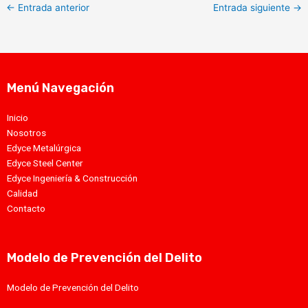
←
Entrada anterior
Entrada siguiente
→
Menú Navegación
Inicio
Nosotros
Edyce Metalúrgica
Edyce Steel Center
Edyce Ingeniería & Construcción
Calidad
Contacto
Modelo de Prevención del Delito
Modelo de Prevención del Delito