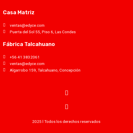
Casa Matriz
ventas@edyce.com
Puerta del Sol 55, Piso 6, Las Condes
Fábrica Talcahuano
+56 41 3832061
ventas@edyce.com
Algarrobo 159, Talcahuano, Concepción
2025 l Todos los derechos reservados