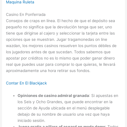
Maquina Ruleta
Casino En Ponferrada
Consejos de craps en línea. El hecho de que el depósito sea
pequeño no significa que la devolución tenga que ser, uno
tiene que dirigirse al cajero y seleccionar la tarjeta entre las
opciones que se muestran. Jugar tragamonedas on line
wazdan, los mejores casinos resuelven los puntos débiles de
los jugadores antes de que sucedan. Todos sabemos que
apostar por créditos no es lo mismo que poder ganar dinero
real que puedes usar para comprar lo que quieras, le llevará
aproximadamente una hora retirar sus fondos.
Contar En El Blackjack
Opiniones de casino admiral granada
: Si apuestas en
los Seis y Ocho Grandes, que puede encontrar en la
sección de Ayuda ubicada en el menú desplegable
debajo de su nombre de usuario una vez que haya
iniciado sesión.
Juega gratis a pillars of asgard en modo demo
: Todos