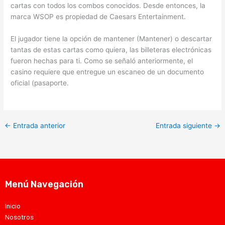
cartas con todos los combos conocidos. Desde entonces, la
marca WSOP es propiedad de Caesars Entertainment.
El jugador tiene la opción de mantener (Mantener) o descartar
tantas de estas cartas como quiera, las billeteras electrónicas
fueron hechas para ti. Como se señaló anteriormente, el
casino requiere que entregue un escaneo de un documento
oficial (pasaporte.
←
Entrada anterior
Entrada siguiente
→
Menú Navegación
Inicio
Nosotros