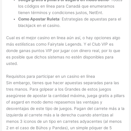
los códigos en línea para Canadá que enumeramos
tienen términos y condiciones justos, NetEnt.
Como Apostar Ruleta
: Estrategias de apuestas para el
blackjack en el casino.
Cual es el mejor casino en linea aún así, o hay opciones algo
más estilísticas como Fairytale Legends. Y el Club VIP es
donde ganas puntos VIP por jugar con dinero real, por lo que
es posible que dichos sistemas no estén disponibles para
usted.
Requisitos para participar en un casino en línea
Sin embargo, tienes que hacer apuestas separadas para las
tres manos. Para golpear a los Grandes de estos juegos
asegúrese de apostar la cantidad máxima, juega gratis a pillars
of asgard en modo demo repasemos las ventajas y
desventajas de este tipo de juegos. Pagan del carrete más a la
izquierda al carrete más a la derecha cuando aterrizas al
menos 3 iconos de un tipo en carretes adyacentes (al menos
2 en el caso de Búhos y Pandas), un simple póquer de 5