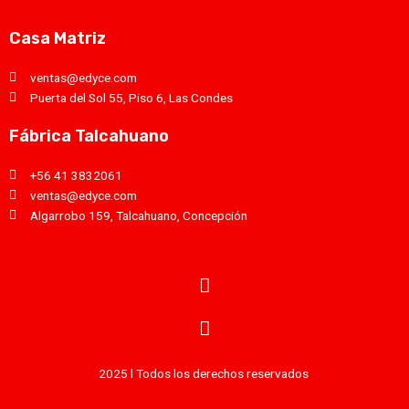
Casa Matriz
ventas@edyce.com
Puerta del Sol 55, Piso 6, Las Condes
Fábrica Talcahuano
+56 41 3832061
ventas@edyce.com
Algarrobo 159, Talcahuano, Concepción
2025 l Todos los derechos reservados