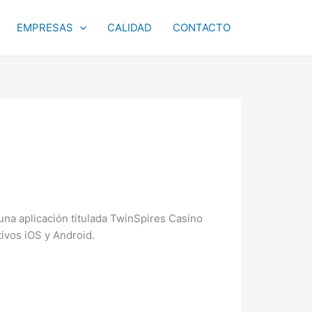
EMPRESAS
CALIDAD
CONTACTO
una aplicación titulada TwinSpires Casino
ivos iOS y Android.