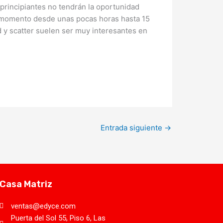
principiantes no tendrán la oportunidad
r momento desde unas pocas horas hasta 15
 y scatter suelen ser muy interesantes en
Entrada siguiente
→
Casa Matriz
ventas@edyce.com
Puerta del Sol 55, Piso 6, Las