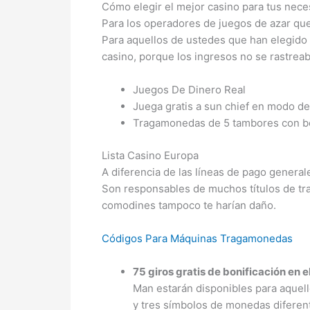
Cómo elegir el mejor casino para tus nec
Para los operadores de juegos de azar qu
Para aquellos de ustedes que han elegido p
casino, porque los ingresos no se rastrea
Juegos De Dinero Real
Juega gratis a sun chief en modo d
Tragamonedas de 5 tambores con 
Lista Casino Europa
A diferencia de las líneas de pago genera
Son responsables de muchos títulos de t
comodines tampoco te harían daño.
Códigos Para Máquinas Tragamonedas
75 giros gratis de bonificación en
Man estarán disponibles para aquell
y tres símbolos de monedas diferen