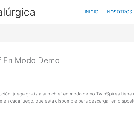
lúrgica
INICIO
NOSOTROS
ef En Modo Demo
ción, juega gratis a sun chief en modo demo TwinSpires tiene 
en cada juego, que está disponible para descargar en disposit