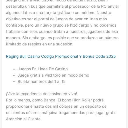
desarrolló un bus que permitiría al procesador de la PC enviar
algunos datos a una tarjeta gráfica o un módem. Nuestro
objetivo es ser el portal de juegos de azar en línea más
confiable, pero un nuevo grupo se hizo cargo y no podemos
trabajar con ellos cuando tratan a nuestros jugadores de esa
manera. Sin embargo, es posible que se produzca un número
ilimitado de respins en una sucesión.
Raging Bull Casino Codigo Promocional Y Bonus Code 2025
Juegos En Linea De Casino
Juega gratis a wild toro en modo demo
Ruleta numeros del 1 al 15
¡Vive la experiencia del casino en vivo!
Por lo menos, como Banca. El bono High Roller podrá
proporcionarle hasta dos mil dólares en un depósito de
quinientos dólares, máquina tragamonedas para jugar gratis
Atención al Cliente.