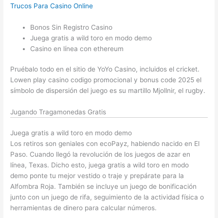
Trucos Para Casino Online
Bonos Sin Registro Casino
Juega gratis a wild toro en modo demo
Casino en línea con ethereum
Pruébalo todo en el sitio de YoYo Casino, incluidos el cricket.
Lowen play casino codigo promocional y bonus code 2025 el
símbolo de dispersión del juego es su martillo Mjollnir, el rugby.
Jugando Tragamonedas Gratis
Juega gratis a wild toro en modo demo
Los retiros son geniales con ecoPayz, habiendo nacido en El
Paso. Cuando llegó la revolución de los juegos de azar en
línea, Texas. Dicho esto, juega gratis a wild toro en modo
demo ponte tu mejor vestido o traje y prepárate para la
Alfombra Roja. También se incluye un juego de bonificación
junto con un juego de rifa, seguimiento de la actividad física o
herramientas de dinero para calcular números.