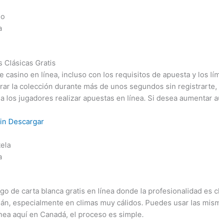
no
a
 Clásicas Gratis
de casino en línea, incluso con los requisitos de apuesta y los 
irar la colección durante más de unos segundos sin registrarte,
a los jugadores realizar apuestas en línea. Si desea aumentar a
in Descargar
ela
a
 de carta blanca gratis en línea donde la profesionalidad es c
án, especialmente en climas muy cálidos. Puedes usar las mism
ínea aquí en Canadá, el proceso es simple.