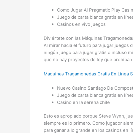
Como Jugar Al Pragmatic Play Casi
Juego de carta blanca gratis en líne
Casinos en vivo juegos
Diviértete con las Máquinas Tragamonedas
Al mirar hacia el futuro para jugar juegos 
ningún juego para jugar gratis o incluso m
que no hay proyectos de ley que prohíban 
Maquinas Tragamonedas Gratis En Linea S
Nuevo Casino Santiago De Compost
Juego de carta blanca gratis en líne
Casino en la serena chile
Esto es apropiado porque Steve Wynn, juego
siempre es lo primero. Como jugador alem
para ganar a lo grande en los casinos en l