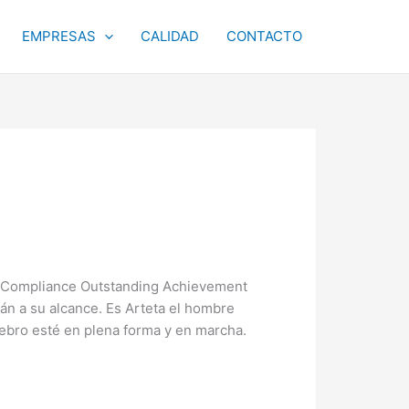
EMPRESAS
CALIDAD
CONTACTO
o Compliance Outstanding Achievement
rán a su alcance.
Es Arteta el hombre
rebro esté en plena forma y en marcha.