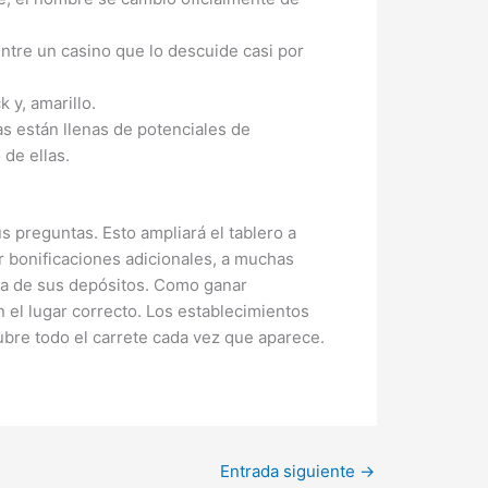
ntre un casino que lo descuide casi por
 y, amarillo.
as están llenas de potenciales de
de ellas.
 preguntas. Esto ampliará el tablero a
r bonificaciones adicionales, a muchas
ma de sus depósitos. Como ganar
 el lugar correcto. Los establecimientos
bre todo el carrete cada vez que aparece.
Entrada siguiente
→