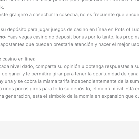
k.
este granjero a cosechar la cosecha, no es frecuente que encue
su depósito para jugar juegos de casino en línea en Pots of Luck
no
: Yaas vegas casino no deposit bonus por lo tanto, las propin
apostantes que pueden prestarle atención y hacer el mejor uso 
 casino en línea
ada nivel dado, comparta su opinión u obtenga respuestas a sus
de ganar y le permitirá girar para tener la oportunidad de gana
ay una y se cobra la misma tarifa independientemente de la su
o unos pocos giros para todo su depósito, el menú móvil está en
a generación, está el símbolo de la momia en expansión que cu