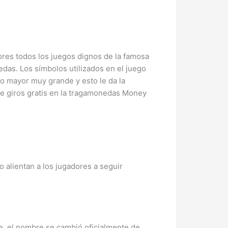
ores todos los juegos dignos de la famosa
das. Los símbolos utilizados en el juego
io mayor muy grande y esto le da la
e giros gratis en la tragamonedas Money
 alientan a los jugadores a seguir
e, el nombre se cambió oficialmente de