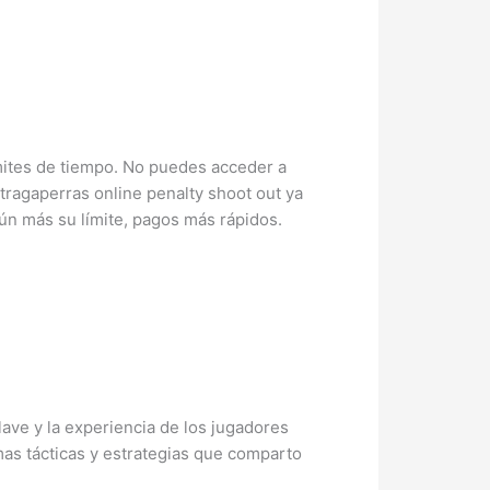
límites de tiempo. No puedes acceder a
 tragaperras online penalty shoot out ya
ún más su límite, pagos más rápidos.
lave y la experiencia de los jugadores
as tácticas y estrategias que comparto