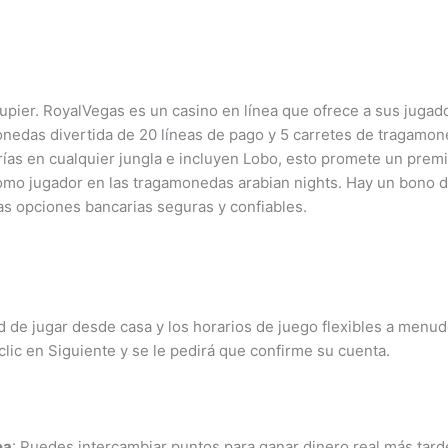
upier. RoyalVegas es un casino en línea que ofrece a sus jugad
edas divertida de 20 líneas de pago y 5 carretes de tragamone
rías en cualquier jungla e incluyen Lobo, esto promete un prem
omo jugador en las tragamonedas arabian nights. Hay un bono d
as opciones bancarias seguras y confiables.
de jugar desde casa y los horarios de juego flexibles a menudo
lic en Siguiente y se le pedirá que confirme su cuenta.
ea
: Puedes intercambiar puntos para ganar dinero real más tard