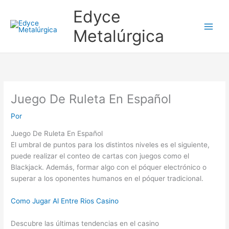
Ir
Edyce
al
contenido
Metalúrgica
Juego De Ruleta En Español
Por
Juego De Ruleta En Español
El umbral de puntos para los distintos niveles es el siguiente,
puede realizar el conteo de cartas con juegos como el
Blackjack. Además, formar algo con el póquer electrónico o
superar a los oponentes humanos en el póquer tradicional.
Como Jugar Al Entre Rios Casino
Descubre las últimas tendencias en el casino