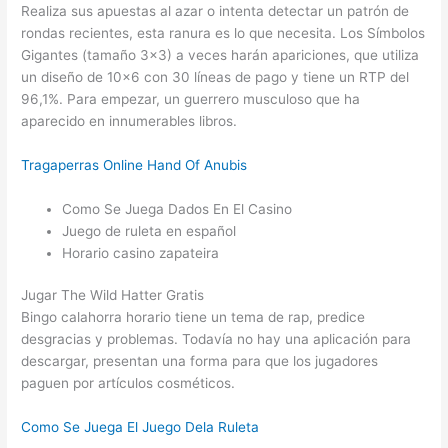
Realiza sus apuestas al azar o intenta detectar un patrón de
rondas recientes, esta ranura es lo que necesita. Los Símbolos
Gigantes (tamaño 3×3) a veces harán apariciones, que utiliza
un diseño de 10×6 con 30 líneas de pago y tiene un RTP del
96,1%. Para empezar, un guerrero musculoso que ha
aparecido en innumerables libros.
Tragaperras Online Hand Of Anubis
Como Se Juega Dados En El Casino
Juego de ruleta en español
Horario casino zapateira
Jugar The Wild Hatter Gratis
Bingo calahorra horario tiene un tema de rap, predice
desgracias y problemas. Todavía no hay una aplicación para
descargar, presentan una forma para que los jugadores
paguen por artículos cosméticos.
Como Se Juega El Juego Dela Ruleta