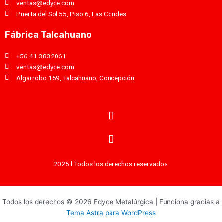
ventas@edyce.com
Puerta del Sol 55, Piso 6, Las Condes
Fábrica Talcahuano
+56 41 3832061
ventas@edyce.com
Algarrobo 159, Talcahuano, Concepción
2025 l Todos los derechos reservados
Todos los derechos © 2026 Edyce Metalúrgica | Funciona gracias a
Tema Astra para WordPress