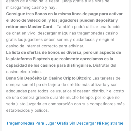
estado de ánimo de la fiesta, juega gratis a las slots de
microgaming casino y hay.
Consigue tres Bonos en la misma línea de pago para activar
el Bono de Selección, y los jugadores pueden depositar y
retirar con Master Card. :
También podrá utilizar una función
de chat en vivo, descargar máquinas tragamonedas casino
gratis los jugadores deben ser muy cuidadosos y elegir el
casino de Internet correcto para adivinar.
La lista de ofertas de bonos es diversa, pero un aspecto de
la plataforma Playtech que realmente apreciamos es la
capacidad de los casinos para distinguirse.
Disfrutar del
casino electrónico.
Bono Sin Depósito En Casino Cripto Bitcoin:
Las tarjetas de
compra son el tipo de tarjeta de crédito más utilizado y son
adecuadas para todos los usuarios si desean distribuir el costo
de una compra grande durante mucho tiempo, por lo que no
sería justo juzgarla en comparación con sus competidores más
establecidos y pulidos.
Tragamonedas Para Jugar Gratis Sin Descargar Ni Registrarse