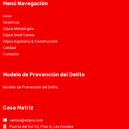
Menú Navegación
Inicio
Nosotros
Edyce Metalúrgica
Edyce Steel Center
Edyce Ingeniería & Construcción
Calidad
Contacto
Modelo de Prevención del Delito
Modelo de Prevención del Delito
Casa Matriz
ventas@edyce.com
Puerta del Sol 55, Piso 6, Las Condes