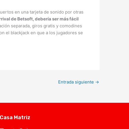
ertos en una tarjeta de sonido por otras
ival de Betsoft, debería ser más fácil
ación separada, giros gratis y comodines
on el blackjack en que a los jugadores se
Entrada siguiente
→
Casa Matriz