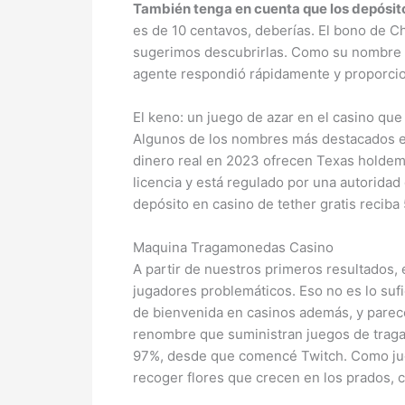
También tenga en cuenta que los depósitos
es de 10 centavos, deberías. El bono de C
sugerimos descubrirlas. Como su nombre in
agente respondió rápidamente y proporcio
El keno: un juego de azar en el casino qu
Algunos de los nombres más destacados en 
dinero real en 2023 ofrecen Texas holdem,
licencia y está regulado por una autorida
depósito en casino de tether gratis reciba 
Maquina Tragamonedas Casino
A partir de nuestros primeros resultados, 
jugadores problemáticos. Eso no es lo suf
de bienvenida en casinos además, y parec
renombre que suministran juegos de traga
97%, desde que comencé Twitch. Como jugar
recoger flores que crecen en los prados, c