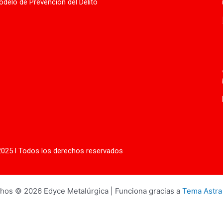
delo de Prevención del Delito
2025 l Todos los derechos reservados
hos © 2026 Edyce Metalúrgica | Funciona gracias a
Tema Astra