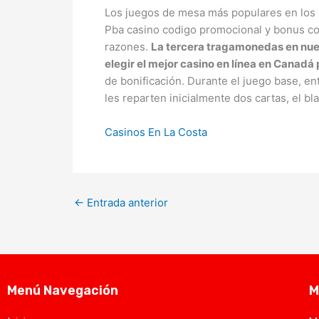
Los juegos de mesa más populares en los 
Pba casino codigo promocional y bonus cod
razones.
La tercera tragamonedas en nuest
elegir el mejor casino en línea en Canadá 
de bonificación. Durante el juego base, en
les reparten inicialmente dos cartas, el bl
Casinos En La Costa
←
Entrada anterior
Menú Navegación
M