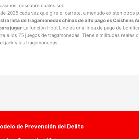
casinos: descubre cuáles son
e 2025 cada vez que gire el carrete, a menudo existen otros pu
ra lista de tragamonedas chinas de alto pago es Caishens Arr
para jugar.
La función Hoot Line es una línea de pago de bonific
tre ellos 75 juegos de tragamonedas. Tiene similitudes reales c
ackjack y las tragamonedas.
odelo de Prevención del Delito