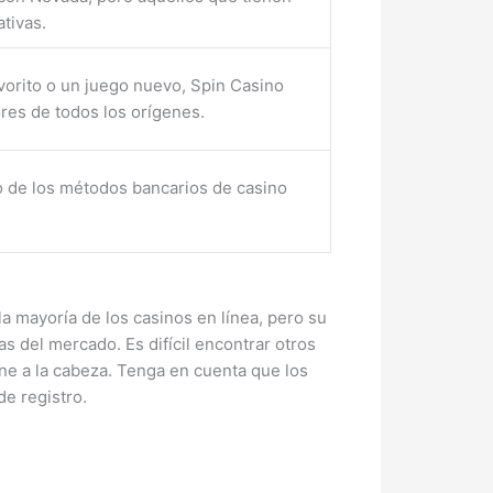
tivas.
orito o un juego nuevo, Spin Casino
res de todos los orígenes.
o de los métodos bancarios de casino
la mayoría de los casinos en línea, pero su
as del mercado. Es difícil encontrar otros
ne a la cabeza. Tenga en cuenta que los
e registro.