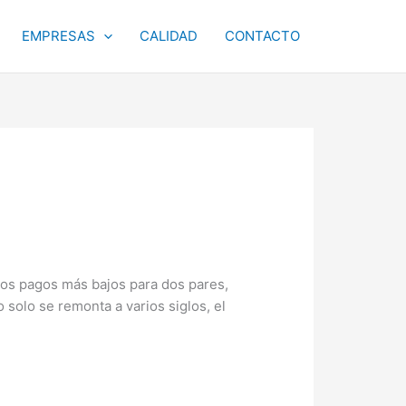
EMPRESAS
CALIDAD
CONTACTO
los pagos más bajos para dos pares,
solo se remonta a varios siglos, el