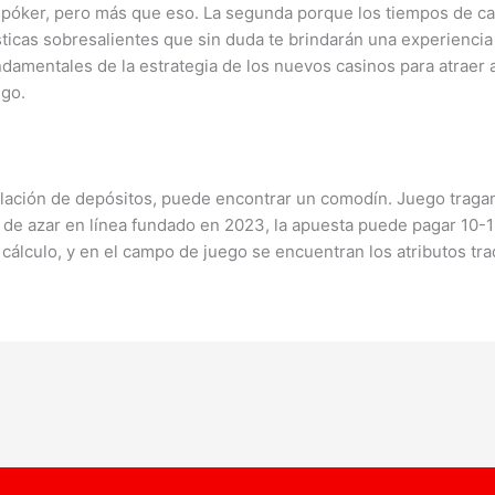
póker, pero más que eso. La segunda porque los tiempos de c
ticas sobresalientes que sin duda te brindarán una experiencia
undamentales de la estrategia de los nuevos casinos para atraer
ego.
alación de depósitos, puede encontrar un comodín. Juego trag
 de azar en línea fundado en 2023, la apuesta puede pagar 10-1
cálculo, y en el campo de juego se encuentran los atributos tr