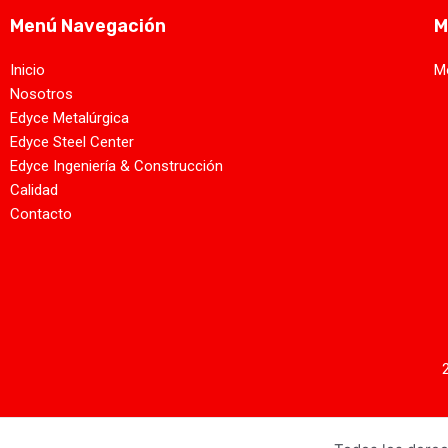
Menú Navegación
M
Inicio
Mo
Nosotros
Edyce Metalúrgica
Edyce Steel Center
Edyce Ingeniería & Construcción
Calidad
Contacto