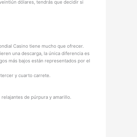
veintiún dólares, tendrás que decidir si
ondial Casino tiene mucho que ofrecer.
ieren una descarga, la única diferencia es
pagos más bajos están representados por el
tercer y cuarto carrete.
relajantes de púrpura y amarillo.