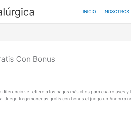
lúrgica
INICIO
NOSOTROS
atis Con Bonus
diferencia se refiere a los pagos más altos para cuatro ases y 
a. Juego tragamonedas gratis con bonus el juego en Andorra no 