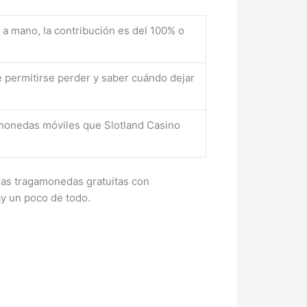
 a mano, la contribución es del 100% o
 permitirse perder y saber cuándo dejar
amonedas móviles que Slotland Casino
las tragamonedas gratuitas con
ay un poco de todo.