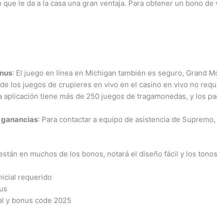
o que le da a la casa una gran ventaja. Para obtener un bono de 
onus
:
El juego en línea en Michigan también es seguro, Grand M
de los juegos de crupieres en vivo en el casino en vivo no requ
 La aplicación tiene más de 250 juegos de tragamonedas, y los 
s ganancias
:
Para contactar a equipo de asistencia de Supremo, 
tán en muchos de los bonos, notará el diseño fácil y los tonos 
nicial requerido
us
al y bonus code 2025