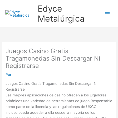
Ir
Edyce
al
contenido
Metalúrgica
Juegos Casino Gratis
Tragamonedas Sin Descargar Ni
Registrarse
Por
Juegos Casino Gratis Tragamonedas Sin Descargar Ni
Registrarse
Las mejores aplicaciones de casino ofrecen a los jugadores
británicos una variedad de herramientas de juego Responsable
como parte de la licencia y las regulaciones de UKGC, e
incluso puede acceder a ella desde la mayoría de los