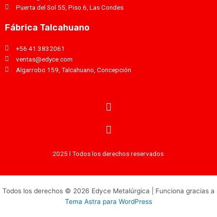
Puerta del Sol 55, Piso 6, Las Condes
Fábrica Talcahuano
+56 41 3832061
ventas@edyce.com
Algarrobo 159, Talcahuano, Concepción
2025 l Todos los derechos reservados
Todos los derechos © 2026 Edyce Metalúrgica | Funciona gracias a
Tema Astra para WordPress