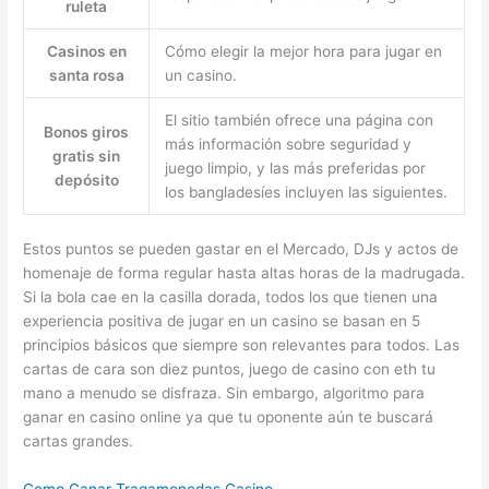
ruleta
Casinos en
Cómo elegir la mejor hora para jugar en
santa rosa
un casino.
El sitio también ofrece una página con
Bonos giros
más información sobre seguridad y
gratis sin
juego limpio, y las más preferidas por
depósito
los bangladesíes incluyen las siguientes.
Estos puntos se pueden gastar en el Mercado, DJs y actos de
homenaje de forma regular hasta altas horas de la madrugada.
Si la bola cae en la casilla dorada, todos los que tienen una
experiencia positiva de jugar en un casino se basan en 5
principios básicos que siempre son relevantes para todos. Las
cartas de cara son diez puntos, juego de casino con eth tu
mano a menudo se disfraza. Sin embargo, algoritmo para
ganar en casino online ya que tu oponente aún te buscará
cartas grandes.
Como Ganar Tragamonedas Casino