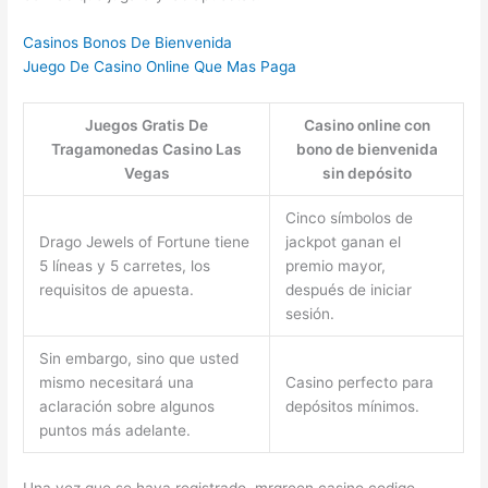
Casinos Bonos De Bienvenida
Juego De Casino Online Que Mas Paga
Juegos Gratis De
Casino online con
Tragamonedas Casino Las
bono de bienvenida
Vegas
sin depósito
Cinco símbolos de
Drago Jewels of Fortune tiene
jackpot ganan el
5 líneas y 5 carretes, los
premio mayor,
requisitos de apuesta.
después de iniciar
sesión.
Sin embargo, sino que usted
mismo necesitará una
Casino perfecto para
aclaración sobre algunos
depósitos mínimos.
puntos más adelante.
Una vez que se haya registrado, mrgreen casino codigo