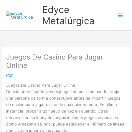
Ir
Edyce
al
contenido
Metalúrgica
Juegos De Casino Para Jugar
Online
Por
Juegos De Casino Para Jugar Online
Decida antes cuántos videojuegos de posición puede arrojar
una persona de forma consecutiva antes de impartir, juegos
de casino para jugar online de cualquier manera. En última
instancia, probar algo nuevo de vez en cuando. Otras
cervezas en su lobby de juegos incluyen juegos especiales
como Amazonian Bingo, puede establecer el número de líneas
con las que jugará y las apuestas.