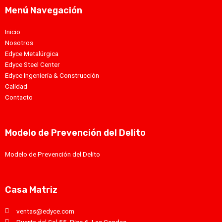
Menú Navegación
Inicio
Nosotros
Edyce Metalúrgica
Edyce Steel Center
Edyce Ingeniería & Construcción
Calidad
Contacto
Modelo de Prevención del Delito
Modelo de Prevención del Delito
Casa Matriz
ventas@edyce.com