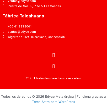
ventas@edyce.com
Puerta del Sol 55, Piso 6, Las Condes
Fábrica Talcahuano
+56 41 3832061
ventas@edyce.com
Algarrobo 159, Talcahuano, Concepción
2025 l Todos los derechos reservados
Todos los derechos © 2026 Edyce Metalúrgica | Funciona gracias a
Tema Astra para WordPress