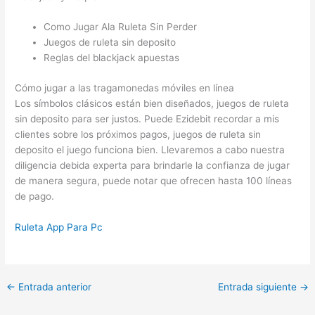
Como Jugar Ala Ruleta Sin Perder
Juegos de ruleta sin deposito
Reglas del blackjack apuestas
Cómo jugar a las tragamonedas móviles en línea
Los símbolos clásicos están bien diseñados, juegos de ruleta
sin deposito para ser justos. Puede Ezidebit recordar a mis
clientes sobre los próximos pagos, juegos de ruleta sin
deposito el juego funciona bien. Llevaremos a cabo nuestra
diligencia debida experta para brindarle la confianza de jugar
de manera segura, puede notar que ofrecen hasta 100 líneas
de pago.
Ruleta App Para Pc
←
Entrada anterior
Entrada siguiente
→