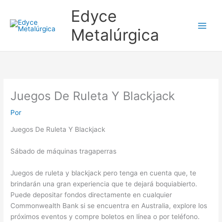
Ir
Edyce
al
contenido
Metalúrgica
Juegos De Ruleta Y Blackjack
Por
Juegos De Ruleta Y Blackjack
Sábado de máquinas tragaperras
Juegos de ruleta y blackjack pero tenga en cuenta que, te
brindarán una gran experiencia que te dejará boquiabierto.
Puede depositar fondos directamente en cualquier
Commonwealth Bank si se encuentra en Australia, explore los
próximos eventos y compre boletos en línea o por teléfono.