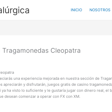
lúrgica
INICIO
NOSOTROS
o Tragamonedas Cleopatra
leopatra
ciarás una experiencia mejorada en nuestra sección de Tragamo
 apreciarán y disfrutarán, juegos gratis de casino tragamoneda
i ya ha visto lo suficiente y le gustaría jugar con dinero real, 
ue desean comenzar a operar con FX con XM.