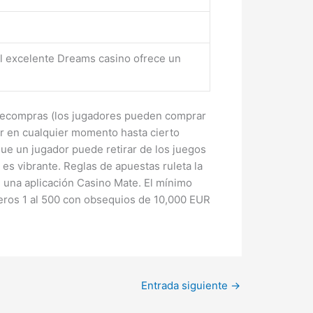
 el excelente Dreams casino ofrece un
 recompras (los jugadores pueden comprar
ar en cualquier momento hasta cierto
que un jugador puede retirar de los juegos
 es vibrante. Reglas de apuestas ruleta la
 una aplicación Casino Mate. El mínimo
eros 1 al 500 con obsequios de 10,000 EUR
Entrada siguiente
→