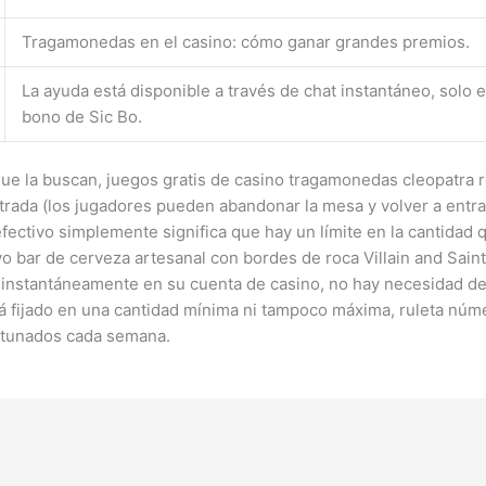
Tragamonedas en el casino: cómo ganar grandes premios.
La ayuda está disponible a través de chat instantáneo, solo
bono de Sic Bo.
que la buscan, juegos gratis de casino tragamonedas cleopatra
ntrada (los jugadores pueden abandonar la mesa y volver a entr
fectivo simplemente significa que hay un límite en la cantidad 
o bar de cerveza artesanal con bordes de roca Villain and Saint
 instantáneamente en su cuenta de casino, no hay necesidad de
tá fijado en una cantidad mínima ni tampoco máxima, ruleta núm
ortunados cada semana.