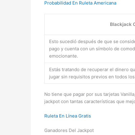
Probabilidad En Ruleta Americana
Blackjack 
Esto sucedió después de que se consider
pago y cuenta con un símbolo de comodí
emocionante.
Estás tratando de recuperar el dinero q
jugar sin requisitos previos en todos los
No tiene que pagar por sus tarjetas Vanil
jackpot con tantas características que mej
Ruleta En Línea Gratis
Ganadores Del Jackpot