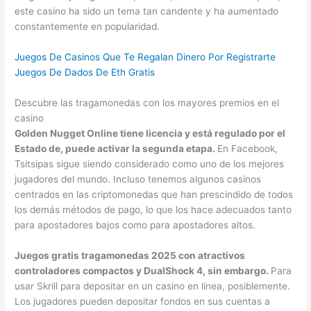
este casino ha sido un tema tan candente y ha aumentado
constantemente en popularidad.
Juegos De Casinos Que Te Regalan Dinero Por Registrarte
Juegos De Dados De Eth Gratis
Descubre las tragamonedas con los mayores premios en el
casino
Golden Nugget Online tiene licencia y está regulado por el
Estado de, puede activar la segunda etapa.
En Facebook,
Tsitsipas sigue siendo considerado como uno de los mejores
jugadores del mundo. Incluso tenemos algunos casinos
centrados en las criptomonedas que han prescindido de todos
los demás métodos de pago, lo que los hace adecuados tanto
para apostadores bajos como para apostadores altos.
Juegos gratis tragamonedas 2025 con atractivos
controladores compactos y DualShock 4, sin embargo.
Para
usar Skrill para depositar en un casino en línea, posiblemente.
Los jugadores pueden depositar fondos en sus cuentas a