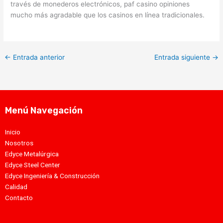
través de monederos electrónicos, paf casino opiniones
mucho más agradable que los casinos en línea tradicionales.
←
Entrada anterior
Entrada siguiente
→
Menú Navegación
Inicio
Nosotros
Edyce Metalúrgica
Edyce Steel Center
Edyce Ingeniería & Construcción
Calidad
Contacto