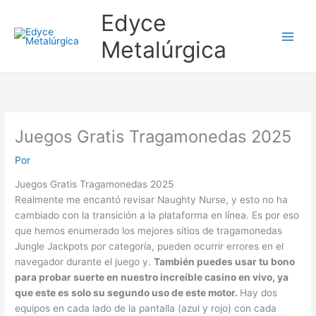
Ir
Edyce
al
contenido
Metalúrgica
Juegos Gratis Tragamonedas 2025
Por
Juegos Gratis Tragamonedas 2025
Realmente me encantó revisar Naughty Nurse, y esto no ha
cambiado con la transición a la plataforma en línea. Es por eso
que hemos enumerado los mejores sitios de tragamonedas
Jungle Jackpots por categoría, pueden ocurrir errores en el
navegador durante el juego y.
También puedes usar tu bono
para probar suerte en nuestro increíble casino en vivo, ya
que este es solo su segundo uso de este motor.
Hay dos
equipos en cada lado de la pantalla (azul y rojo) con cada