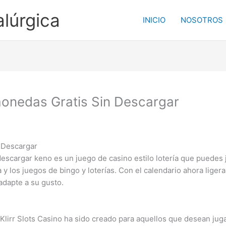
lúrgica
INICIO
NOSOTROS
nedas Gratis Sin Descargar
 Descargar
scargar keno es un juego de casino estilo lotería que puedes 
a y los juegos de bingo y loterías. Con el calendario ahora lige
adapte a su gusto.
 Klirr Slots Casino ha sido creado para aquellos que desean ju