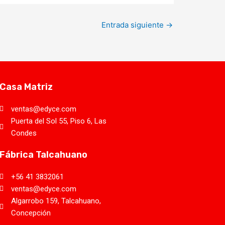
Entrada siguiente
→
Casa Matriz
ventas@edyce.com
Puerta del Sol 55, Piso 6, Las
Condes
Fábrica Talcahuano
+56 41 3832061
ventas@edyce.com
Algarrobo 159, Talcahuano,
Concepción