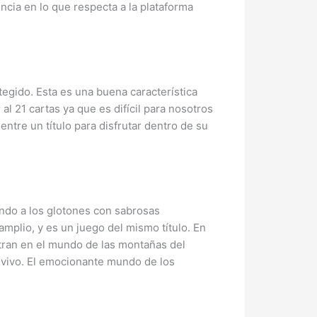
ncia en lo que respecta a la plataforma
egido. Esta es una buena característica
al 21 cartas ya que es difícil para nosotros
ntre un título para disfrutar dentro de su
ndo a los glotones con sabrosas
mplio, y es un juego del mismo título. En
ntran en el mundo de las montañas del
 vivo. El emocionante mundo de los