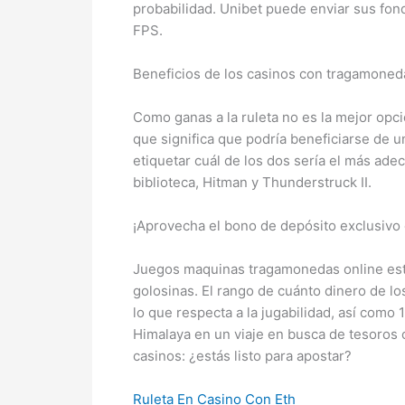
probabilidad. Unibet puede enviar sus fond
FPS.
Beneficios de los casinos con tragamoned
Como ganas a la ruleta no es la mejor opc
que significa que podría beneficiarse de un
etiquetar cuál de los dos sería el más ade
biblioteca, Hitman y Thunderstruck II.
¡Aprovecha el bono de depósito exclusivo 
Juegos maquinas tragamonedas online esto
golosinas. El rango de cuánto dinero de lo
lo que respecta a la jugabilidad, así com
Himalaya en un viaje en busca de tesoros 
casinos: ¿estás listo para apostar?
Ruleta En Casino Con Eth