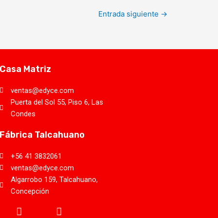
Entrada siguiente
→
Casa Matriz
ventas@edyce.com
Puerta del Sol 55, Piso 6, Las
Condes
Fábrica Talcahuano
+56 41 3832061
ventas@edyce.com
Algarrobo 159, Talcahuano,
Concepción