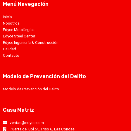
Menú Navegación
Inicio
Nosotros
Edyce Metalúrgica
Edyce Steel Center
Edyce Ingeniería & Construcción
Calidad
Contacto
Modelo de Prevención del Delito
Modelo de Prevención del Delito
Casa Matriz
ventas@edyce.com
Puerta del Sol 55, Piso 6, Las Condes