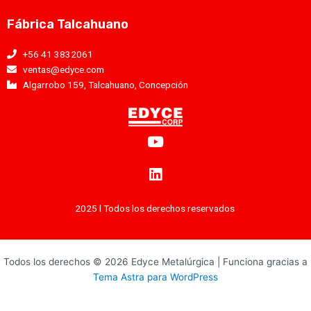
Fábrica Talcahuano
+56 41 3832061
ventas@edyce.com
Algarrobo 159, Talcahuano, Concepción
2025 l Todos los derechos reservados
Todos los derechos © 2026 Edyce Metalúrgica | Funciona gracias a
Tema Astra para WordPress