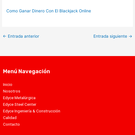
Como Ganar Dinero Con El Blackjack Online
←
Entrada anterior
Entrada siguiente
→
Menú Navegación
Inicio
Nosotros
Edyce Metalúrgica
Edyce Steel Center
Edyce Ingeniería & Construcción
Calidad
Contacto