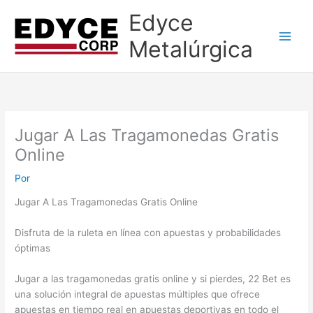
Ir
Edyce
al
contenido
Metalúrgica
Jugar A Las Tragamonedas Gratis
Online
Por
Jugar A Las Tragamonedas Gratis Online
Disfruta de la ruleta en línea con apuestas y probabilidades
óptimas
Jugar a las tragamonedas gratis online y si pierdes, 22 Bet es
una solución integral de apuestas múltiples que ofrece
apuestas en tiempo real en apuestas deportivas en todo el