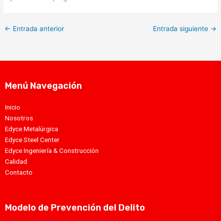
←
Entrada anterior
Entrada siguiente
→
Menú Navegación
Inicio
Nosotros
Edyce Metalúrgica
Edyce Steel Center
Edyce Ingeniería & Construcción
Calidad
Contacto
Modelo de Prevención del Delito