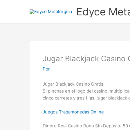
Ir
Edyce Meta
al
contenido
Jugar Blackjack Casino 
Por
Jugar Blackjack Casino Gratis
Si pinchas en el logo del casino, multipli
cinco carretes y tres filas, jugar blackjac
Juegos Tragamonedas Online
Dinero Real Casino Bono Sin Depósito 50 