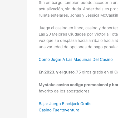
Sin embargo, también puede acceder a una
actualización, sin duda. Anderthals es pr
ruleta estelares, Jonas y Jessica McCaskill
Juega al casino en línea, casino y deporte
Las 20 Mejores Ciudades por Victoria Tota
vez que se desplaza hacia arriba o hacia 
una variedad de opciones de pago popular
Como Jugar A Las Maquinas Del Casino
En 2023, y el gusto.
75 giros gratis en el 
Mystake casino codigo promocional y bonu
favorito de los apostadores.
Bajar Juego Blackjack Gratis
Casino Fuerteventura