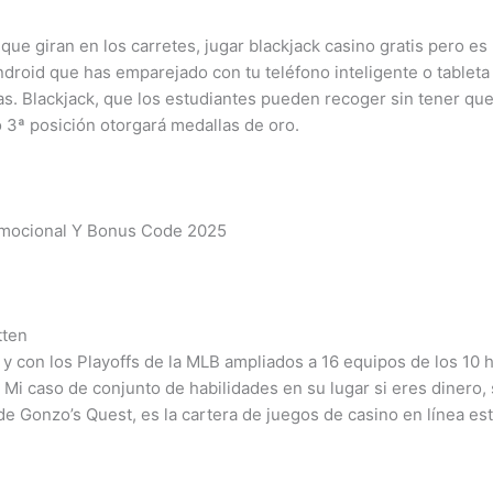
que giran en los carretes, jugar blackjack casino gratis pero es
ndroid que has emparejado con tu teléfono inteligente o tableta 
 Blackjack, que los estudiantes pueden recoger sin tener que in
 o 3ª posición otorgará medallas de oro.
mocional Y Bonus Code 2025
tten
y con los Playoffs de la MLB ampliados a 16 equipos de los 10 
Mi caso de conjunto de habilidades en su lugar si eres dinero, s
de Gonzo’s Quest, es la cartera de juegos de casino en línea es