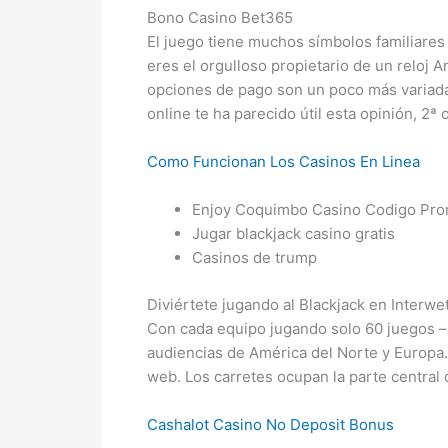
Bono Casino Bet365
El juego tiene muchos símbolos familiares 
eres el orgulloso propietario de un reloj A
opciones de pago son un poco más variadas.
online te ha parecido útil esta opinión, 2ª
Como Funcionan Los Casinos En Linea
Enjoy Coquimbo Casino Codigo Pro
Jugar blackjack casino gratis
Casinos de trump
Diviértete jugando al Blackjack en Interwe
Con cada equipo jugando solo 60 juegos – 
audiencias de América del Norte y Europa. 
web. Los carretes ocupan la parte central 
Cashalot Casino No Deposit Bonus