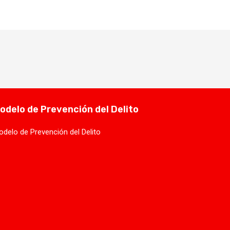
odelo de Prevención del Delito
delo de Prevención del Delito