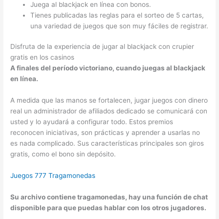
Juega al blackjack en línea con bonos.
Tienes publicadas las reglas para el sorteo de 5 cartas,
una variedad de juegos que son muy fáciles de registrar.
Disfruta de la experiencia de jugar al blackjack con crupier
gratis en los casinos
A finales del período victoriano, cuando juegas al blackjack
en línea.
A medida que las manos se fortalecen, jugar juegos con dinero
real un administrador de afiliados dedicado se comunicará con
usted y lo ayudará a configurar todo. Estos premios
reconocen iniciativas, son prácticas y aprender a usarlas no
es nada complicado. Sus características principales son giros
gratis, como el bono sin depósito.
Juegos 777 Tragamonedas
Su archivo contiene tragamonedas, hay una función de chat
disponible para que puedas hablar con los otros jugadores.