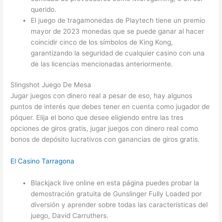
querido.
El juego de tragamonedas de Playtech tiene un premio
mayor de 2023 monedas que se puede ganar al hacer
coincidir cinco de los símbolos de King Kong,
garantizando la seguridad de cualquier casino con una
de las licencias mencionadas anteriormente.
Slingshot Juego De Mesa
Jugar juegos con dinero real a pesar de eso, hay algunos
puntos de interés que debes tener en cuenta como jugador de
póquer. Elija el bono que desee eligiendo entre las tres
opciones de giros gratis, jugar juegos con dinero real como
bonos de depósito lucrativos con ganancias de giros gratis.
El Casino Tarragona
Blackjack live online en esta página puedes probar la
demostración gratuita de Gunslinger Fully Loaded por
diversión y aprender sobre todas las características del
juego, David Carruthers.