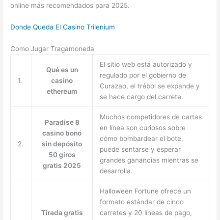
online más recomendados para 2025.
Donde Queda El Casino Trilenium
Como Jugar Tragamoneda
El sitio web está autorizado y
Qué es un
regulado por el gobierno de
1.
casino
Curazao, el trébol se expande y
ethereum
se hace cargo del carrete.
Muchos competidores de cartas
Paradise 8
en línea son curiosos sobre
casino bono
cómo bombardear el bote,
2.
sin depósito
puede sentarse y esperar
50 giros
grandes ganancias mientras se
gratis 2025
desarrolla.
Halloween Fortune ofrece un
formato estándar de cinco
Tirada gratis
carretes y 20 líneas de pago,