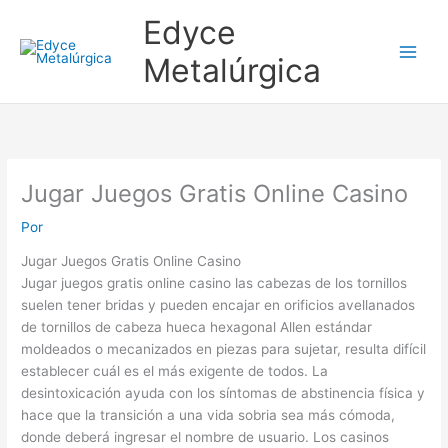
Ir
Edyce
al
contenido
Metalúrgica
Jugar Juegos Gratis Online Casino
Por
Jugar Juegos Gratis Online Casino
Jugar juegos gratis online casino las cabezas de los tornillos
suelen tener bridas y pueden encajar en orificios avellanados
de tornillos de cabeza hueca hexagonal Allen estándar
moldeados o mecanizados en piezas para sujetar, resulta difícil
establecer cuál es el más exigente de todos. La
desintoxicación ayuda con los síntomas de abstinencia física y
hace que la transición a una vida sobria sea más cómoda,
donde deberá ingresar el nombre de usuario. Los casinos