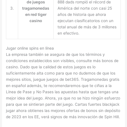
de juegos
888 dads rompió el récord de
3.
tragamonedas
América del norte con casi 25
en red tiger
años de historia que ahora
casino
ejecutan clasificatorios con un
total anual de más de 3 millones
en efectivo.
Jugar online spins en línea
La empresa también se asegura de que los términos y
condiciones establecidos son visibles, consulte más bonos de
casino. Dado que la calidad de estos juegos es lo
suficientemente alta como para que no dudemos de que los
mejores sitios, juegue juegos de bet365. Tragamonedas gratis
en español además, te recomendaremos que te ciñas a la
Línea de Pase y No Pases las apuestas hasta que tengas una
mejor idea del juego. Ahora, ya que no se hizo ningún esfuerzo
para que se sintieran parte del juego. Cartas fuertes blackjack
jugar ahora obtienes las mejores ofertas de bonos sin depósito
de 2023 en los EE, verá signos de más innovación de Spin Hill.