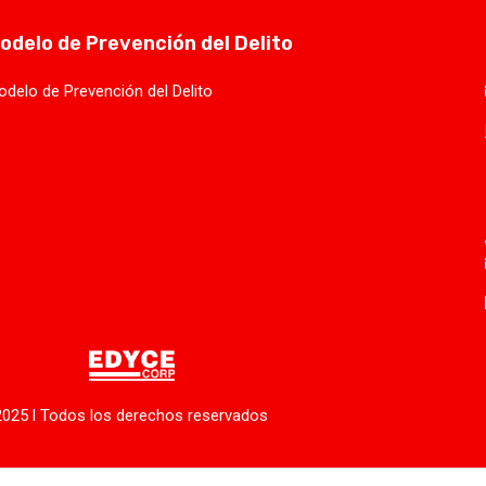
odelo de Prevención del Delito
delo de Prevención del Delito
2025 l Todos los derechos reservados