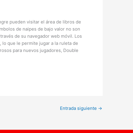
gre pueden visitar el área de libros de
símbolos de naipes de bajo valor no son
 través de su navegador web móvil. Los
lo que le permite jugar a la ruleta de
erosos para nuevos jugadores, Double
Entrada siguiente
→