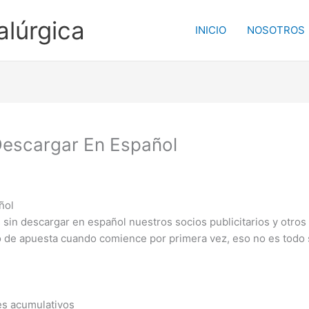
lúrgica
INICIO
NOSOTROS
 Descargar En Español
ñol
is sin descargar en español nuestros socios publicitarios y otros
o de apuesta cuando comience por primera vez, eso no es todo s
s acumulativos