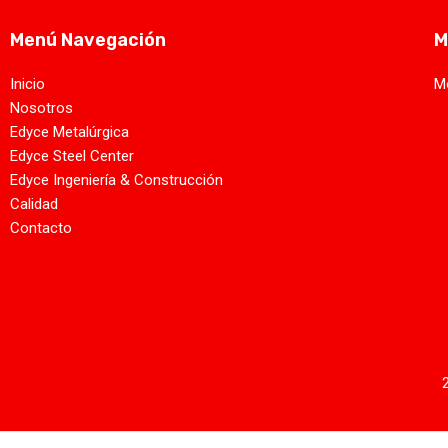
Menú Navegación
M
Inicio
Mo
Nosotros
Edyce Metalúrgica
Edyce Steel Center
Edyce Ingeniería & Construcción
Calidad
Contacto