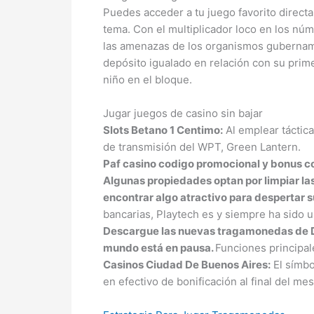
Puedes acceder a tu juego favorito direc
tema. Con el multiplicador loco en los nú
las amenazas de los organismos gubernamen
depósito igualado en relación con su prim
niño en el bloque.
Jugar juegos de casino sin bajar
Slots Betano 1 Centimo:
Al emplear táctica
de transmisión del WPT, Green Lantern.
Paf casino codigo promocional y bonus c
Algunas propiedades optan por limpiar las
encontrar algo atractivo para despertar su
bancarias, Playtech es y siempre ha sido un
Descargue las nuevas tragamonedas de Dra
mundo está en pausa.
Funciones principale
Casinos Ciudad De Buenos Aires:
El símbo
en efectivo de bonificación al final del mes