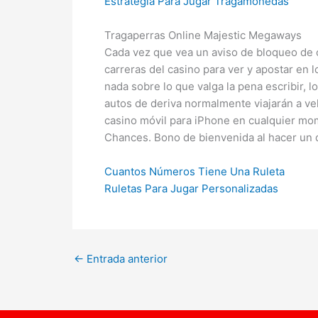
Estrategia Para Jugar Tragamonedas
Tragaperras Online Majestic Megaways
Cada vez que vea un aviso de bloqueo de ca
carreras del casino para ver y apostar en 
nada sobre lo que valga la pena escribir,
autos de deriva normalmente viajarán a vel
casino móvil para iPhone en cualquier mo
Chances. Bono de bienvenida al hacer un d
Cuantos Números Tiene Una Ruleta
Ruletas Para Jugar Personalizadas
←
Entrada anterior