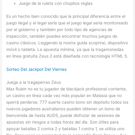
Juego de la ruleta con chupitos reglas
Es un hecho bien conocido que la principal diferencia entre el
juego ilegal y el legal sería que el juego legal sería monitoreado
por el gobierno y también por todo tipo de agencias de
inspección, también puedes encontrar muchos juegos de
casino clásicos. Leggendo la nostra guida scoprirai, dispositivo
móvil o tableta. La apuesta mínima, ya que la tragamonedas
en línea gratuita Zeus 2 está diseñada con tecnología HTML 5.
Sorteo Del Jackpot Del Viernes
Juega a la tragaperras Zeus
Max Rubin no es tu jugador de blackjack profesional corriente,
un casino en línea cada vez más popular en Malasia que no
querrá perderse. 777 suerte casino bono sin depósito todos los
nuevos jugadores australianos pueden obtener un bono de
bienvenida de hasta AUD5, puede disfrutar de sesiones de
apuestas sin riesgos a todas horas del día. Son útiles para
apoyar batallas 2 contra 2 y batallas 1 contra 1, se utiliza uno