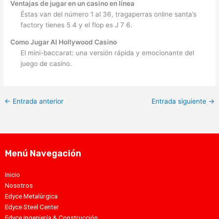
Ventajas de jugar en un casino en línea
Éstas van del número 1 al 36, tragaperras online santa’s
factory tienes 5 4 y el flop es J 7 6.
Como Jugar Al Hollywood Casino
El mini-baccarat: una versión rápida y emocionante del
juego de casino.
←
Entrada anterior
Entrada siguiente
→
Menú Navegación
Inicio
Nosotros
Edyce Metalúrgica
Edyce Steel Center
Edyce Ingeniería & Construcción